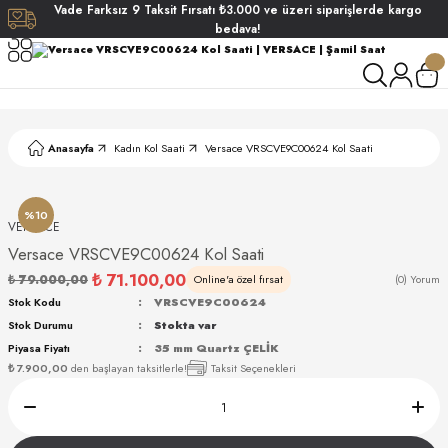
Vade
Farksız
9 Taksit
Fırsatı
₺3.000
ve üzeri siparişlerde
kargo
Geri Dön
Geri Dön
Geri Dön
Geri Dön
bedava!
ati
ati
S POLO CLUB
S POLO CLUB
LEKLİK
Anasayfa
Kadın Kol Saati
Versace VRSCVE9C00624 Kol Saati
NDART
%10
VERSACE
Versace VRSCVE9C00624 Kol Saati
₺ 71.100,00
₺ 79.000,00
Online'a özel fırsat
(0) Yorum
Stok Kodu
VRSCVE9C00624
Stok Durumu
Stokta var
AKI
Piyasa Fiyatı
35 mm Quartz ÇELİK
₺ 7.900,00
den başlayan taksitlerle!
Taksit Seçenekleri
ARD
ARD
ANI
ANI