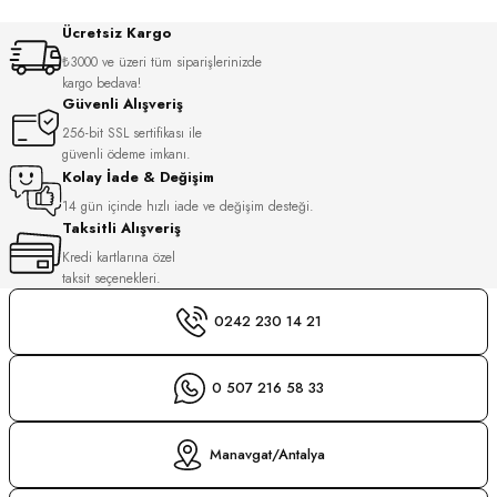
S
Ücretsiz Kargo
₺3000 ve üzeri tüm siparişlerinizde
S
INI
kargo bedava!
Güvenli Alışveriş
256-bit SSL sertifikası ile
INI
güvenli ödeme imkanı.
Kolay İade & Değişim
14 gün içinde hızlı iade ve değişim desteği.
Taksitli Alışveriş
Kredi kartlarına özel
taksit seçenekleri.
0242 230 14 21
0 507 216 58 33
Manavgat/Antalya
GER