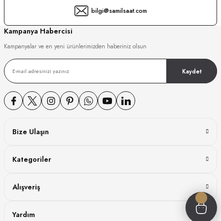
bilgi@samilsaat.com
GER
Kampanya Habercisi
Kampanyalar ve en yeni ürünlerimizden haberiniz olsun
DY WATCH
Kaydet
DY WATCH
Bize Ulaşın
ATİ
Kategoriler
NCHEN
ATİ
Alışveriş
Yardım