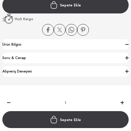
Sepete Ekle
Hızlı Kargo
Ürün Bilgisi
CTION
Soru & Cevap
CTION
Alışveriş Deneyimi
UB
Sepete Ekle