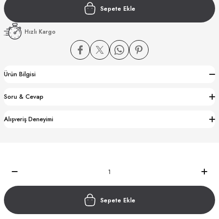
Sepete Ekle
Hızlı Kargo
Ürün Bilgisi
CTION
Soru & Cevap
CTION
Alışveriş Deneyimi
UB
Sepete Ekle