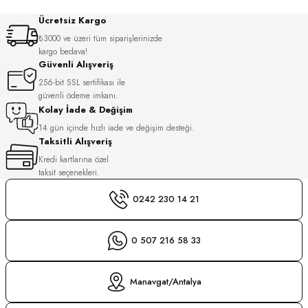
S
Ücretsiz Kargo
₺3000 ve üzeri tüm siparişlerinizde
S
INI
kargo bedava!
Güvenli Alışveriş
256-bit SSL sertifikası ile
INI
güvenli ödeme imkanı.
Kolay İade & Değişim
14 gün içinde hızlı iade ve değişim desteği.
Taksitli Alışveriş
Kredi kartlarına özel
taksit seçenekleri.
0242 230 14 21
0 507 216 58 33
Manavgat/Antalya
GER