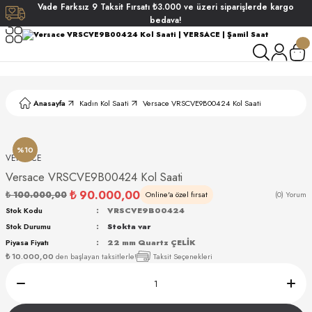
Vade
Farksız
9 Taksit
Fırsatı
₺3.000
ve üzeri siparişlerde
kargo
Geri Dön
Geri Dön
Geri Dön
Geri Dön
bedava!
ati
ati
S POLO CLUB
S POLO CLUB
LEKLİK
Anasayfa
Kadın Kol Saati
Versace VRSCVE9B00424 Kol Saati
NDART
%10
VERSACE
Versace VRSCVE9B00424 Kol Saati
₺ 90.000,00
₺ 100.000,00
Online'a özel fırsat
(0) Yorum
Stok Kodu
VRSCVE9B00424
Stok Durumu
Stokta var
AKI
Piyasa Fiyatı
22 mm Quartz ÇELİK
₺ 10.000,00
den başlayan taksitlerle!
Taksit Seçenekleri
ARD
ARD
ANI
ANI