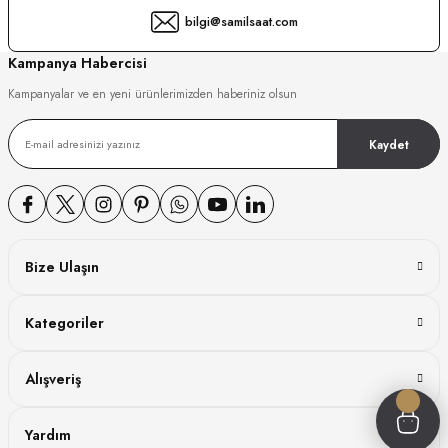
bilgi@samilsaat.com
GER
Kampanya Habercisi
Kampanyalar ve en yeni ürünlerimizden haberiniz olsun
DY WATCH
Kaydet
DY WATCH
Bize Ulaşın
ATİ
Kategoriler
NCHEN
ATİ
Alışveriş
Yardım