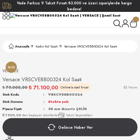
Vade
Farksız
9 Taksit
Fırsatı
₺3.000
ve üzeri siparişlerde
kargo
Geri Dön
Geri Dön
Geri Dön
Geri Dön
bedava!
ati
ati
S POLO CLUB
S POLO CLUB
LEKLİK
Anasayfa
Kadın Kol Saati
Versace VRSCVE8B00324 Kol Saati
NDART
%10
VERSACE
Versace VRSCVE8B00324 Kol Saati
₺ 71.100,00
₺ 79.000,00
Online'a özel fırsat
(0) Yorum
Stok Kodu
VRSCVE8B00324
Stok Durumu
Stokta yok
AKI
Piyasa Fiyatı
35 mm Quartz ÇELİK
₺ 7.900,00
den başlayan taksitlerle!
Taksit Seçenekleri
ARD
ARD
Gelince Haber Ver
ANI
ANI