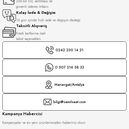
256-bit SSL sertifikası ile
S
güvenli ödeme imkanı.
Kolay İade & Değişim
S
INI
14 gün içinde hızlı iade ve değişim desteği.
Taksitli Alışveriş
Kredi kartlarına özel
INI
taksit seçenekleri.
0242 230 14 21
0 507 216 58 33
Manavgat/Antalya
bilgi@samilsaat.com
Kampanya Habercisi
Kampanyalar ve en yeni ürünlerimizden haberiniz olsun
GER