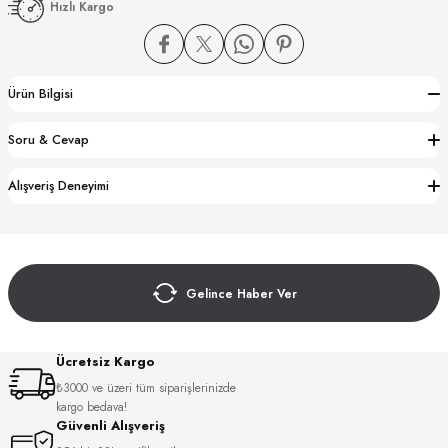
Hızlı Kargo
Ürün Bilgisi
Soru & Cevap
CTION
Alışveriş Deneyimi
CTION
Gelince Haber Ver
UB
Ücretsiz Kargo
₺3000 ve üzeri tüm siparişlerinizde
kargo bedava!
Güvenli Alışveriş