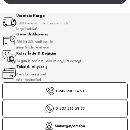
S
Ücretsiz Kargo
S
INI
₺3000 ve üzeri tüm siparişlerinizde
kargo bedava!
Güvenli Alışveriş
INI
256-bit SSL sertifikası ile
güvenli ödeme imkanı.
Kolay İade & Değişim
14 gün içinde hızlı iade ve değişim desteği.
Taksitli Alışveriş
Kredi kartlarına özel
taksit seçenekleri.
0242 230 14 21
0 507 216 58 33
GER
Manavgat/Antalya