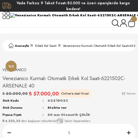
Vade
Farksız
9 Taksit
Fırsatı
₺3.000
ve üzeri siparişlerde
kargo
Geri Dön
Geri Dön
Geri Dön
Geri Dön
bedava!
ati
ati
S POLO CLUB
S POLO CLUB
LEKLİK
Anasayfa
Erkek Kol Saati
Venezianico Kurmalı Otomatik Erkek Kol Saati-6
NDART
%5
VENEZIANICO
Venezianico Kurmalı Otomatik Erkek Kol Saati-6221502C-
ARSENALE 40
₺ 57.000,00
₺ 60.000,00
Online'a özel fırsat
(0) Yorum
Stok Kodu
6221502C
AKI
Stok Durumu
Stokta var
Piyasa Fiyatı
40 mm Otomatik ÇELİK
₺ 6.333,33
den başlayan taksitlerle!
Taksit Seçenekleri
ARD
ARD
ANI
ANI