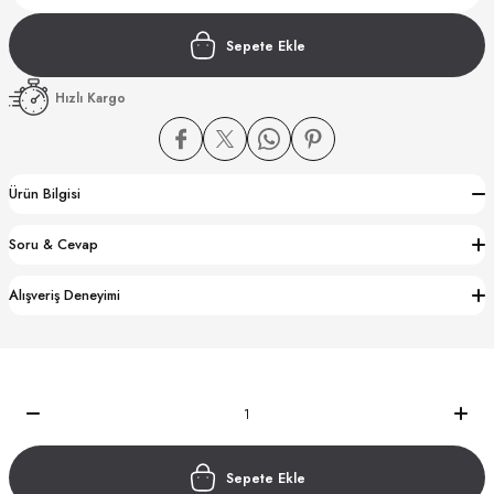
Sepete Ekle
Hızlı Kargo
CTION
Ürün Bilgisi
CTION
Soru & Cevap
Alışveriş Deneyimi
UB
Sepete Ekle