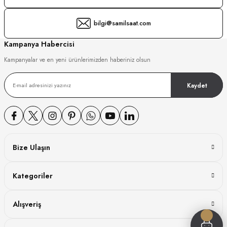
GER
bilgi@samilsaat.com
Kampanya Habercisi
Kampanyalar ve en yeni ürünlerimizden haberiniz olsun
DY WATCH
Kaydet
DY WATCH
Bize Ulaşın
ATİ
Kategoriler
NCHEN
ATİ
Alışveriş