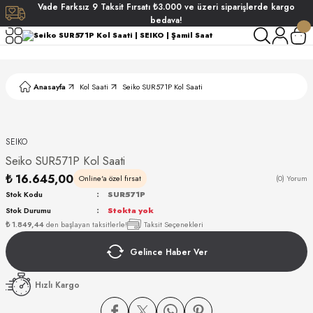
Vade
Farksız
9 Taksit
Fırsatı
₺3.000
ve üzeri siparişlerde
kargo
Geri Dön
Geri Dön
Geri Dön
Geri Dön
bedava!
ati
ati
Anasayfa
Kol Saati
Seiko SUR571P Kol Saati
S POLO CLUB
S POLO CLUB
LEKLİK
NDART
SEIKO
Seiko SUR571P Kol Saati
₺ 16.645,00
Online'a özel fırsat
(0) Yorum
Stok Kodu
SUR571P
Stok Durumu
Stokta yok
₺ 1.849,44
den başlayan taksitlerle!
Taksit Seçenekleri
AKI
Gelince Haber Ver
ARD
ARD
Hızlı Kargo
ANI
ANI