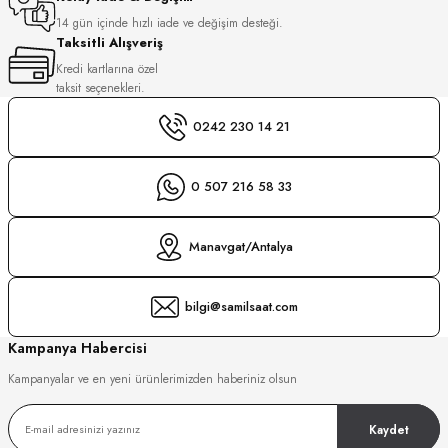
S
14 gün içinde hızlı iade ve değişim desteği.
Taksitli Alışveriş
S
INI
Kredi kartlarına özel
taksit seçenekleri.
INI
0242 230 14 21
0 507 216 58 33
Manavgat/Antalya
bilgi@samilsaat.com
Kampanya Habercisi
Kampanyalar ve en yeni ürünlerimizden haberiniz olsun
Kaydet
GER