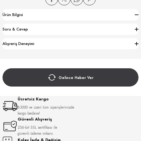
Ürün Bilgisi
Soru & Cevap
Alışveriş Deneyimi
CTION
CTION
Gelince Haber Ver
UB
Ücretsiz Kargo
₺3000 ve üzeri tüm siparişlerinizde
kargo bedava!
Güvenli Alışveriş
256-bit SSL sertifikası ile
güvenli ödeme imkanı.
Kolay İade & Değişim