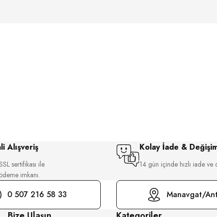
i Alışveriş
Kolay İade & Değişi
SL sertifikası ile
14 gün içinde hızlı iade ve 
 ödeme imkanı.
0 507 216 58 33
Manavgat/Ant
Bize Ulaşın
Kategoriler