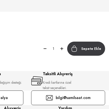
Sepete Ekle
m
Taksitli Alışveriş
değişim desteği.
Kredi kartlarına özel
taksit seçenekleri.
alya
bilgi@samilsaat.com
Alışveriş
Yardım