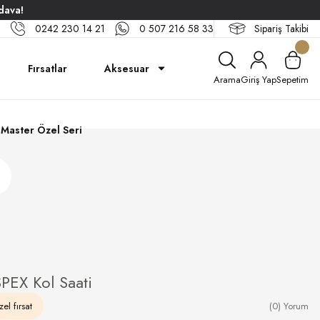
dava!
0242 230 14 21
0 507 216 58 33
Sipariş Takibi
Fırsatlar
Aksesuar
Arama
Giriş Yap
Sepetim
Master Özel Seri
EX Kol Saati
el fırsat
(0) Yorum