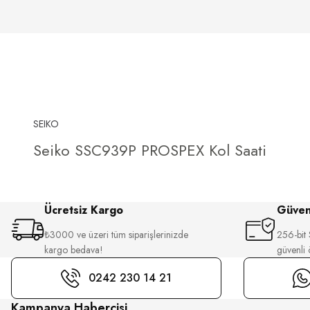
SEIKO
Seiko SSC939P PROSPEX Kol Saati
Ücretsiz Kargo
Güvenl
₺3000 ve üzeri tüm siparişlerinizde
256-bit S
kargo bedava!
güvenli
0242 230 14 21
Kampanya Habercisi