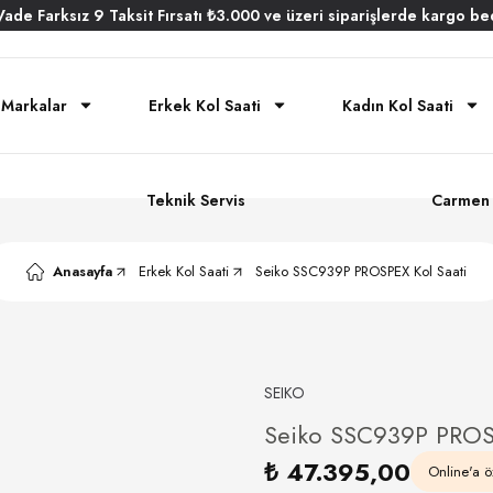
Vade
Farksız
9 Taksit
Fırsatı
₺3.000
ve üzeri siparişlerde
kargo be
Markalar
Erkek Kol Saati
Kadın Kol Saati
Teknik Servis
Carmen 
Anasayfa
Erkek Kol Saati
Seiko SSC939P PROSPEX Kol Saati
SEIKO
Seiko SSC939P PROSP
₺ 47.395,00
Online'a öz