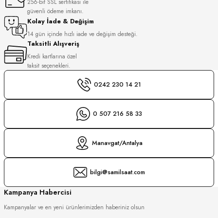
256-bit SSL sertifikası ile
S
güvenli ödeme imkanı.
Kolay İade & Değişim
S
INI
14 gün içinde hızlı iade ve değişim desteği.
Taksitli Alışveriş
Kredi kartlarına özel
INI
taksit seçenekleri.
0242 230 14 21
0 507 216 58 33
Manavgat/Antalya
bilgi@samilsaat.com
Kampanya Habercisi
Kampanyalar ve en yeni ürünlerimizden haberiniz olsun
GER