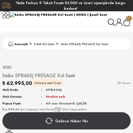
Vade
Farksız
9 Taksit
Fırsatı
₺3.000
ve üzeri siparişlerde
kargo
Geri Dön
Geri Dön
Geri Dön
Geri Dön
bedava!
ati
ati
S POLO CLUB
S POLO CLUB
LEKLİK
Anasayfa
Erkek Kol Saati
Seiko SPB465J PRESAGE Kol Saati
NDART
SEIKO
Seiko SPB465J PRESAGE Kol Saati
₺ 62.995,00
Online'a özel fırsat
(0) Yorum
Stok Kodu
SPB465J
Stok Durumu
Stokta yok
AKI
Piyasa Fiyatı
40 mm Otomatik ÇELİK
₺ 6.999,44
den başlayan taksitlerle!
Taksit Seçenekleri
ARD
ARD
Gelince Haber Ver
ANI
ANI