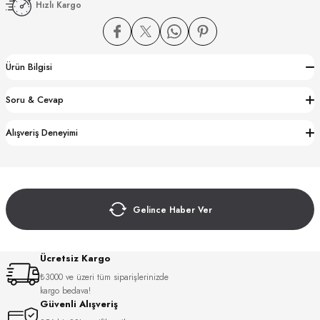
Hızlı Kargo
Ürün Bilgisi
Soru & Cevap
CTION
Alışveriş Deneyimi
CTION
Gelince Haber Ver
UB
Ücretsiz Kargo
₺3000 ve üzeri tüm siparişlerinizde
kargo bedava!
Güvenli Alışveriş