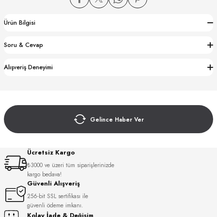
Ürün Bilgisi
Soru & Cevap
Alışveriş Deneyimi
CTION
CTION
Gelince Haber Ver
UB
Ücretsiz Kargo
₺3000 ve üzeri tüm siparişlerinizde
kargo bedava!
Güvenli Alışveriş
256-bit SSL sertifikası ile
güvenli ödeme imkanı.
Kolay İade & Değişim