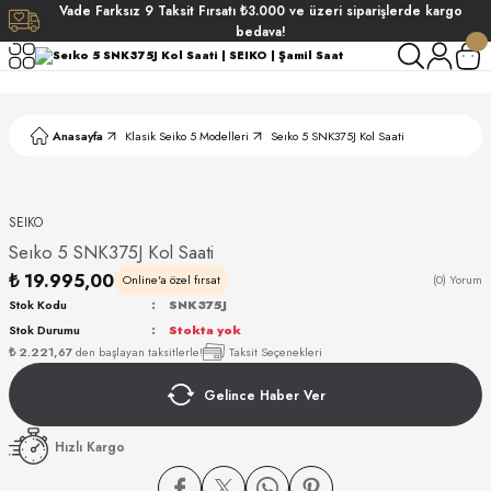
Vade
Farksız
9 Taksit
Fırsatı
₺3.000
ve üzeri siparişlerde
kargo
Geri Dön
Geri Dön
Geri Dön
Geri Dön
bedava!
ati
ati
Anasayfa
Klasik Seiko 5 Modelleri
Seıko 5 SNK375J Kol Saati
S POLO CLUB
S POLO CLUB
LEKLİK
NDART
SEIKO
Seıko 5 SNK375J Kol Saati
₺ 19.995,00
Online'a özel fırsat
(0) Yorum
Stok Kodu
SNK375J
Stok Durumu
Stokta yok
₺ 2.221,67
den başlayan taksitlerle!
Taksit Seçenekleri
AKI
Gelince Haber Ver
ARD
ARD
Hızlı Kargo
ANI
ANI