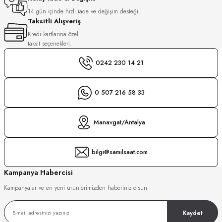
S
14 gün içinde hızlı iade ve değişim desteği.
Taksitli Alışveriş
S
INI
Kredi kartlarına özel
taksit seçenekleri.
INI
0242 230 14 21
0 507 216 58 33
Manavgat/Antalya
bilgi@samilsaat.com
Kampanya Habercisi
Kampanyalar ve en yeni ürünlerimizden haberiniz olsun
Kaydet
GER