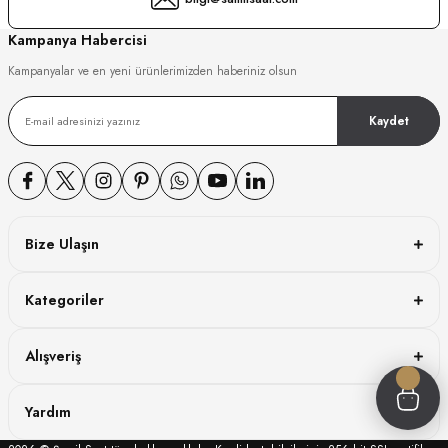
GER
Kampanya Habercisi
Kampanyalar ve en yeni ürünlerimizden haberiniz olsun
Kaydet
DY WATCH
DY WATCH
Bize Ulaşın
ATİ
Kategoriler
NCHEN
ATİ
Alışveriş
Yardım