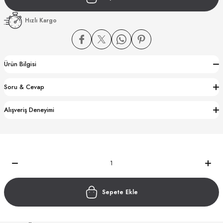
Hızlı Kargo
Ürün Bilgisi
CTION
Soru & Cevap
CTION
Alışveriş Deneyimi
UB
Sepete Ekle