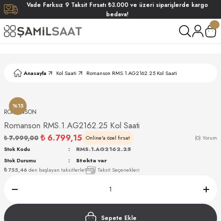
Vade
Farksız
9 Taksit
Fırsatı
₺3.000
ve üzeri siparişlerde
kargo
Geri Dön
Geri Dön
Geri Dön
Geri Dön
bedava!
ati
ati
S POLO CLUB
S POLO CLUB
LEKLİK
Anasayfa
Kol Saati
Romanson RMS.1.AG2162.25 Kol Saati
NDART
%15
ROMANSON
Romanson RMS.1.AG2162.25 Kol Saati
₺ 6.799,15
₺ 7.999,00
Online'a özel fırsat
(0) Yorum
Stok Kodu
RMS.1.AG2162.25
Stok Durumu
Stokta var
AKI
₺ 755,46
den başlayan taksitlerle!
Taksit Seçenekleri
ARD
ARD
Sepete Ekle
ANI
ANI