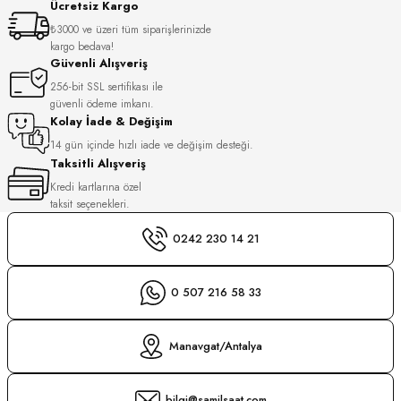
Ücretsiz Kargo
S
₺3000 ve üzeri tüm siparişlerinizde
kargo bedava!
S
INI
Güvenli Alışveriş
256-bit SSL sertifikası ile
güvenli ödeme imkanı.
INI
Kolay İade & Değişim
14 gün içinde hızlı iade ve değişim desteği.
Taksitli Alışveriş
Kredi kartlarına özel
taksit seçenekleri.
0242 230 14 21
0 507 216 58 33
Manavgat/Antalya
GER
bilgi@samilsaat.com