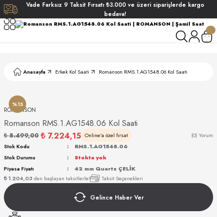
Vade
Farksız
9 Taksit
Fırsatı
₺3.000
ve üzeri siparişlerde
kargo
Geri Dön
Geri Dön
Geri Dön
Geri Dön
bedava!
ati
ati
S POLO CLUB
S POLO CLUB
LEKLİK
Anasayfa
Erkek Kol Saati
Romanson RMS.1.AG1548.06 Kol Saati
NDART
%15
ROMANSON
Romanson RMS.1.AG1548.06 Kol Saati
₺ 7.224,15
₺ 8.499,00
Online'a özel fırsat
(0) Yorum
Stok Kodu
RMS.1.AG1548.06
Stok Durumu
Stokta yok
AKI
Piyasa Fiyatı
42 mm Quartz ÇELİK
₺ 1.204,03
den başlayan taksitlerle!
Taksit Seçenekleri
ARD
ARD
Gelince Haber Ver
ANI
ANI