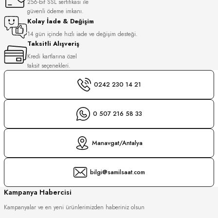
256-bit SSL sertifikası ile
S
güvenli ödeme imkanı.
Kolay İade & Değişim
S
INI
14 gün içinde hızlı iade ve değişim desteği.
Taksitli Alışveriş
Kredi kartlarına özel
INI
taksit seçenekleri.
0242 230 14 21
0 507 216 58 33
Manavgat/Antalya
bilgi@samilsaat.com
Kampanya Habercisi
Kampanyalar ve en yeni ürünlerimizden haberiniz olsun
GER