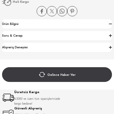
Hızlı Kargo
Ürün Bilgisi
Soru & Cevap
CTION
Alışveriş Deneyimi
CTION
Gelince Haber Ver
UB
Ücretsiz Kargo
₺3000 ve üzeri tüm siparişlerinizde
kargo bedava!
Güvenli Alışveriş