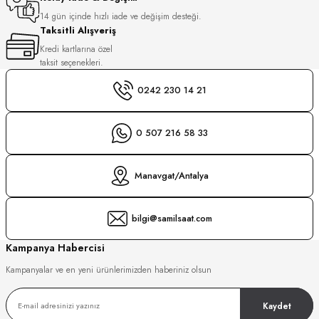
S
14 gün içinde hızlı iade ve değişim desteği.
Taksitli Alışveriş
S
INI
Kredi kartlarına özel
taksit seçenekleri.
INI
0242 230 14 21
0 507 216 58 33
Manavgat/Antalya
bilgi@samilsaat.com
Kampanya Habercisi
Kampanyalar ve en yeni ürünlerimizden haberiniz olsun
Kaydet
GER