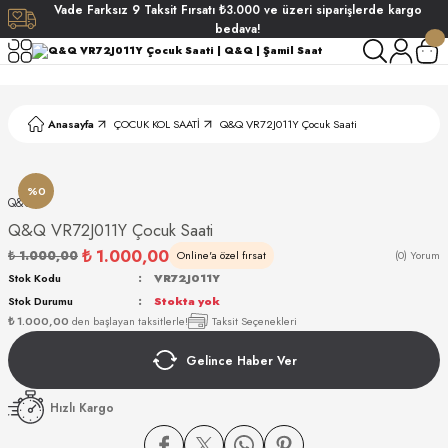
Vade
Farksız
9 Taksit
Fırsatı
₺3.000
ve üzeri siparişlerde
kargo
Geri Dön
Geri Dön
Geri Dön
Geri Dön
bedava!
ati
ati
Anasayfa
ÇOCUK KOL SAATİ
Q&Q VR72J011Y Çocuk Saati
S POLO CLUB
S POLO CLUB
LEKLİK
NDART
%0
Q&Q
Q&Q VR72J011Y Çocuk Saati
₺ 1.000,00
₺ 1.000,00
Online'a özel fırsat
(0) Yorum
Stok Kodu
VR72J011Y
Stok Durumu
Stokta yok
₺ 1.000,00
den başlayan taksitlerle!
Taksit Seçenekleri
AKI
Gelince Haber Ver
ARD
ARD
Hızlı Kargo
ANI
ANI