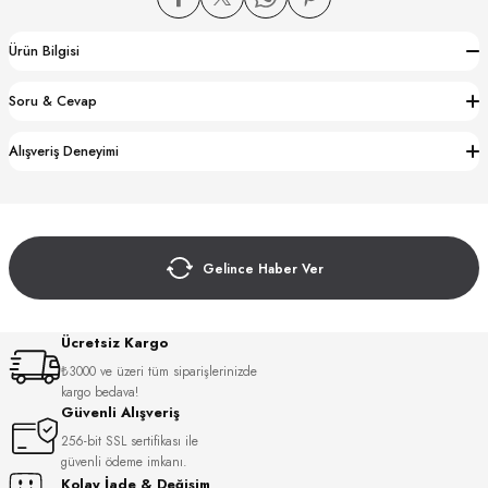
Ürün Bilgisi
Soru & Cevap
Alışveriş Deneyimi
CTION
CTION
Gelince Haber Ver
UB
Ücretsiz Kargo
₺3000 ve üzeri tüm siparişlerinizde
kargo bedava!
Güvenli Alışveriş
256-bit SSL sertifikası ile
güvenli ödeme imkanı.
Kolay İade & Değişim