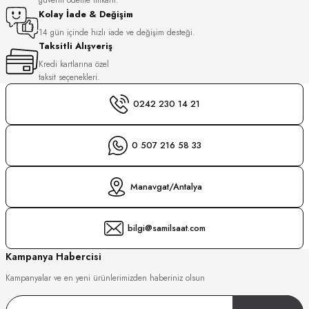
S
Kolay İade & Değişim
14 gün içinde hızlı iade ve değişim desteği.
Taksitli Alışveriş
S
INI
Kredi kartlarına özel
taksit seçenekleri.
INI
0242 230 14 21
0 507 216 58 33
Manavgat/Antalya
bilgi@samilsaat.com
Kampanya Habercisi
Kampanyalar ve en yeni ürünlerimizden haberiniz olsun
GER