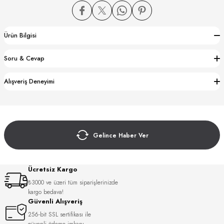
Ürün Bilgisi
Soru & Cevap
CTION
Alışveriş Deneyimi
CTION
Gelince Haber Ver
UB
Ücretsiz Kargo
₺3000 ve üzeri tüm siparişlerinizde
kargo bedava!
Güvenli Alışveriş
256-bit SSL sertifikası ile
güvenli ödeme imkanı.