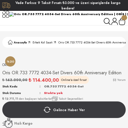
Vade
Farksız
9 Taksit
Fırsatı
₺3.000
ve üzeri siparişlerde
kargo
Geri Dön
Geri Dön
Geri Dön
Geri Dön
bedava!
ati
ati
S POLO CLUB
S POLO CLUB
LEKLİK
Anasayfa
Erkek Kol Saati
Oris OR.733 7772 4034-Set Divers 60th Anniversary
NDART
%20
ORİS
Oris OR.733 7772 4034-Set Divers 60th Anniversary Edition
₺ 114.400,00
₺ 143.000,00
Online'a özel fırsat
(0) Yorum
Stok Kodu
OR.733 7772 4034-Set
Stok Durumu
Stokta yok
AKI
₺ 12.711,11
den başlayan taksitlerle!
Taksit Seçenekleri
Gelince Haber Ver
ARD
ARD
Hızlı Kargo
ANI
ANI