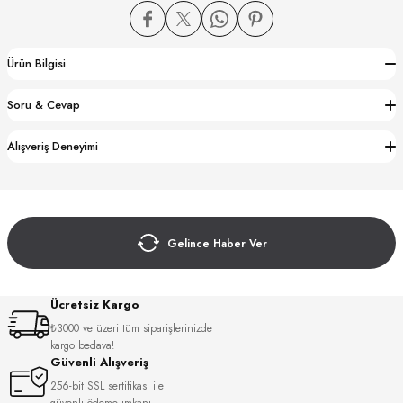
Ürün Bilgisi
Soru & Cevap
CTION
Alışveriş Deneyimi
CTION
Gelince Haber Ver
UB
Ücretsiz Kargo
₺3000 ve üzeri tüm siparişlerinizde
kargo bedava!
Güvenli Alışveriş
256-bit SSL sertifikası ile
güvenli ödeme imkanı.