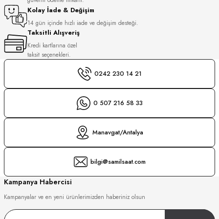
S
Kolay İade & Değişim
14 gün içinde hızlı iade ve değişim desteği.
Taksitli Alışveriş
S
INI
Kredi kartlarına özel
taksit seçenekleri.
INI
0242 230 14 21
0 507 216 58 33
Manavgat/Antalya
bilgi@samilsaat.com
Kampanya Habercisi
Kampanyalar ve en yeni ürünlerimizden haberiniz olsun
GER