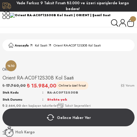
Vade
Farksız
9 Taksit
Fırsatı
₺3.000
ve üzeri siparişlerde
kargo
Geri Dön
Geri Dön
Geri Dön
Geri Dön
bedava!
ati
ati
S POLO CLUB
S POLO CLUB
LEKLİK
Anasayfa
Kol Saati
Orient RA-AC0F12S30B Kol Saati
NDART
%10
ORIENT
Orient RA-AC0F12S30B Kol Saati
₺ 15.984,00
₺ 17.760,00
Online'a özel fırsat
(0) Yorum
Stok Kodu
RA-AC0F12S30B
Stok Durumu
Stokta yok
AKI
₺ 2.664,00
den başlayan taksitlerle!
Taksit Seçenekleri
Gelince Haber Ver
ARD
ARD
Hızlı Kargo
ANI
ANI