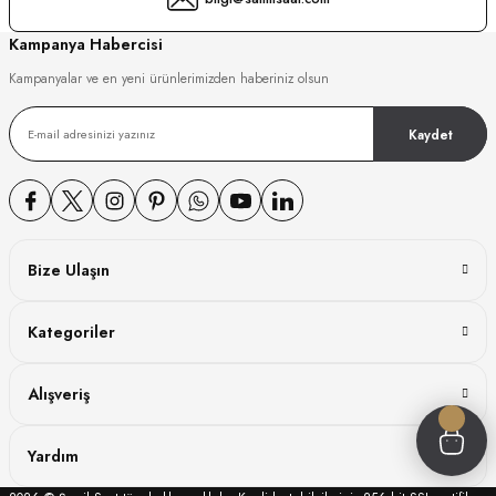
GER
Kampanya Habercisi
Kampanyalar ve en yeni ürünlerimizden haberiniz olsun
Kaydet
DY WATCH
DY WATCH
Bize Ulaşın
ATİ
Kategoriler
NCHEN
ATİ
Alışveriş
Yardım