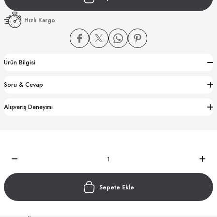
Hızlı Kargo
Ürün Bilgisi
CTION
Soru & Cevap
CTION
Alışveriş Deneyimi
UB
Sepete Ekle