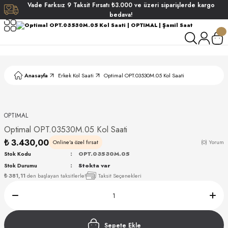
Vade
Farksız
9 Taksit
Fırsatı
₺3.000
ve üzeri siparişlerde
kargo
Geri Dön
Geri Dön
Geri Dön
Geri Dön
bedava!
ati
ati
S POLO CLUB
S POLO CLUB
LEKLİK
Anasayfa
Erkek Kol Saati
Optimal OPT.03530M.05 Kol Saati
NDART
OPTIMAL
Optimal OPT.03530M.05 Kol Saati
₺ 3.430,00
Online'a özel fırsat
(0) Yorum
Stok Kodu
OPT.03530M.05
Stok Durumu
Stokta var
AKI
₺ 381,11
den başlayan taksitlerle!
Taksit Seçenekleri
ARD
ARD
Sepete Ekle
ANI
ANI