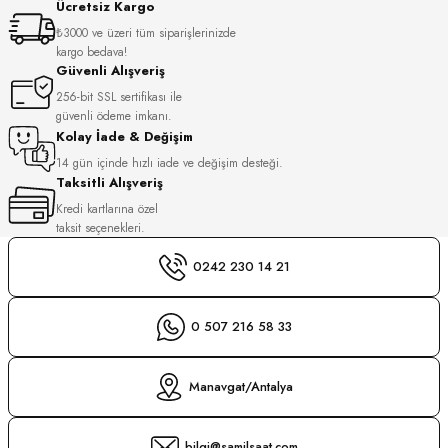
Ücretsiz Kargo
S
₺3000 ve üzeri tüm siparişlerinizde
kargo bedava!
S
INI
Güvenli Alışveriş
256-bit SSL sertifikası ile
güvenli ödeme imkanı.
INI
Kolay İade & Değişim
14 gün içinde hızlı iade ve değişim desteği.
Taksitli Alışveriş
Kredi kartlarına özel
taksit seçenekleri.
0242 230 14 21
0 507 216 58 33
Manavgat/Antalya
GER
bilgi@samilsaat.com