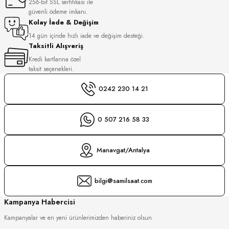
256-bit SSL sertifikası ile
S
güvenli ödeme imkanı.
Kolay İade & Değişim
S
INI
14 gün içinde hızlı iade ve değişim desteği.
Taksitli Alışveriş
Kredi kartlarına özel
INI
taksit seçenekleri.
0242 230 14 21
0 507 216 58 33
Manavgat/Antalya
bilgi@samilsaat.com
Kampanya Habercisi
Kampanyalar ve en yeni ürünlerimizden haberiniz olsun
GER