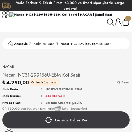
Vade
Farksız
9 Taksit
Fırsatı
₺3.000
ve üzeri siparişlerde
kargo
Geri Dön
Geri Dön
Geri Dön
Geri Dön
bedava!
ati
ati
S POLO CLUB
S POLO CLUB
LEKLİK
Anasayfa
Kadın Kol Saati
Nacar NC31-299186U-EBM Kol Saati
NDART
NACAR
Nacar NC31-299186U-EBM Kol Saati
₺ 4.290,00
Online'a özel fırsat
(0) Yorum
Stok Kodu
NC31-299186U-EBM
Stok Durumu
Stokta yok
AKI
Piyasa Fiyatı
38 mm Quartz ÇELİK
₺ 1.430,00
den başlayan taksitlerle!
Taksit Seçenekleri
ARD
ARD
Gelince Haber Ver
ANI
ANI