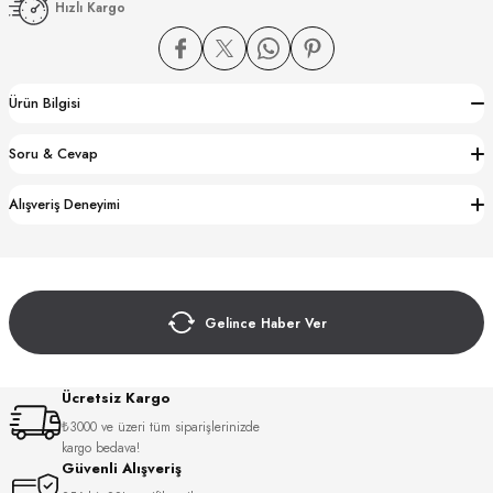
Hızlı Kargo
Ürün Bilgisi
Soru & Cevap
CTION
Alışveriş Deneyimi
CTION
Gelince Haber Ver
UB
Ücretsiz Kargo
₺3000 ve üzeri tüm siparişlerinizde
kargo bedava!
Güvenli Alışveriş