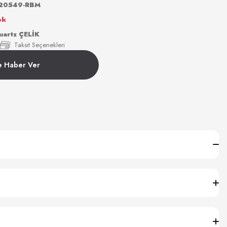
20549-RBM
ok
artz ÇELİK
Taksit Seçenekleri
e Haber Ver