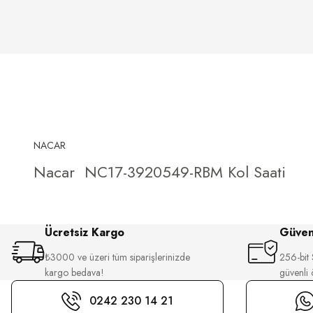
NACAR
Nacar NC17-3920549-RBM Kol Saati
Ücretsiz Kargo
Güvenl
₺3000 ve üzeri tüm siparişlerinizde
256-bit S
kargo bedava!
güvenli
0242 230 14 21