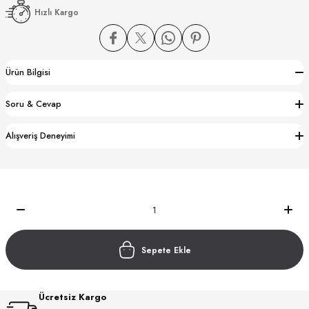
Hızlı Kargo
Ürün Bilgisi
Soru & Cevap
CTION
Alışveriş Deneyimi
CTION
UB
Sepete Ekle
Ücretsiz Kargo