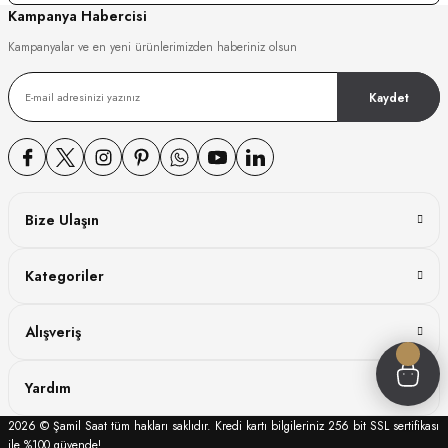
Kampanya Habercisi
GER
Kampanyalar ve en yeni ürünlerimizden haberiniz olsun
Kaydet
DY WATCH
DY WATCH
Bize Ulaşın
Kategoriler
ATİ
Alışveriş
NCHEN
ATİ
Yardım
2026 © Şamil Saat tüm hakları saklıdır. Kredi kartı bilgileriniz 256 bit SSL sertifikası
ile %100 güvende!