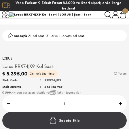
Vade
Farksız
9 Taksit
Fırsatı
₺3.000
ve üzeri siparişlerde
kargo
Geri Dön
Geri Dön
Geri Dön
Geri Dön
bedava!
ati
ati
Anasayfa
Kol Saati
Lorus RRX74JX9 Kol Saati
S POLO CLUB
S POLO CLUB
LEKLİK
NDART
LORUS
Lorus RRX74JX9 Kol Saati
₺ 5.395,00
Online'a özel fırsat
(0) Yorum
Stok Kodu
RRX74JX9
Stok Durumu
Stokta var
₺ 599,44
den başlayan taksitlerle!
Taksit Seçenekleri
AKI
ARD
ARD
Sepete Ekle
ANI
ANI