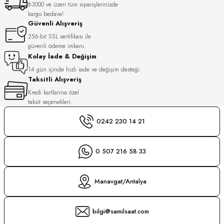
₺3000 ve üzeri tüm siparişlerinizde
S
kargo bedava!
Güvenli Alışveriş
S
INI
256-bit SSL sertifikası ile
güvenli ödeme imkanı.
Kolay İade & Değişim
INI
14 gün içinde hızlı iade ve değişim desteği.
Taksitli Alışveriş
Kredi kartlarına özel
taksit seçenekleri.
0242 230 14 21
0 507 216 58 33
Manavgat/Antalya
bilgi@samilsaat.com
GER