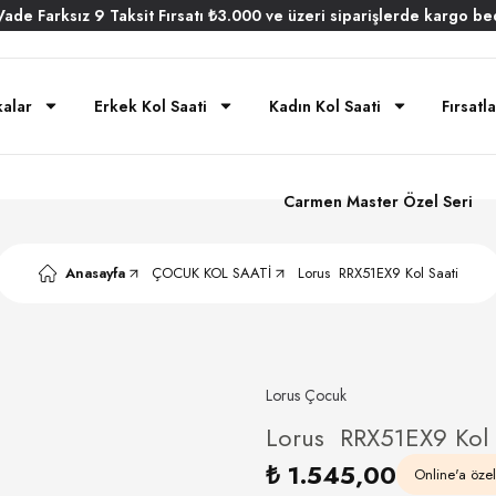
Vade
Farksız
9 Taksit
Fırsatı
₺3.000
ve üzeri siparişlerde
kargo be
alar
Erkek Kol Saati
Kadın Kol Saati
Fırsatl
Carmen Master Özel Seri
Anasayfa
ÇOCUK KOL SAATİ
Lorus RRX51EX9 Kol Saati
Lorus Çocuk
Lorus RRX51EX9 Kol 
₺ 1.545,00
Online'a özel 