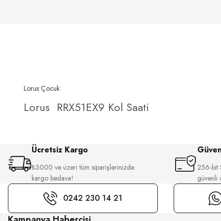
Lorus Çocuk
Lorus RRX51EX9 Kol Saati
Ücretsiz Kargo
Güvenl
₺3000 ve üzeri tüm siparişlerinizde
256-bit S
kargo bedava!
güvenli
0242 230 14 21
Kampanya Habercisi