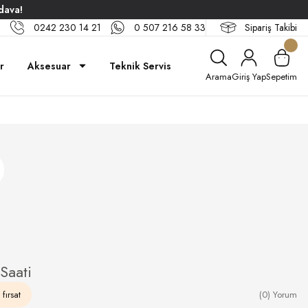
dava!
0242 230 14 21
0 507 216 58 33
Sipariş Takibi
ar
Aksesuar
Teknik Servis
Arama
Giriş Yap
Sepetim
Saati
fırsat
(0) Yorum