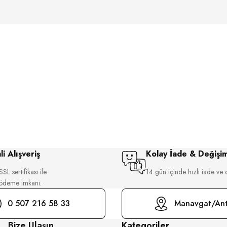
i Alışveriş
Kolay İade & Değişi
SL sertifikası ile
14 gün içinde hızlı iade ve 
 ödeme imkanı.
0 507 216 58 33
Manavgat/Ant
Bize Ulaşın
Kategoriler