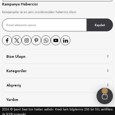
Kampanya Habercisi
GER
Kampanyalar ve en yeni ürünlerimizden haberiniz olsun
Kaydet
DY WATCH
DY WATCH
Bize Ulaşın
Kategoriler
ATİ
Alışveriş
NCHEN
ATİ
Yardım
2026 © Şamil Saat tüm hakları saklıdır. Kredi kartı bilgileriniz 256 bit SSL sertifikası
ile %100 güvende!