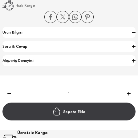
Hızlı Kargo
Ürün Bilgisi
Soru & Cevap
CTION
Alışveriş Deneyimi
CTION
UB
Sepete Ekle
Ücretsiz Kargo