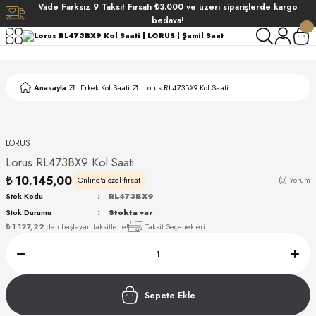
Vade
Farksız
9 Taksit
Fırsatı
₺3.000
ve üzeri siparişlerde
kargo
Geri Dön
Geri Dön
Geri Dön
Geri Dön
bedava!
ati
ati
Anasayfa
Erkek Kol Saati
Lorus RL473BX9 Kol Saati
S POLO CLUB
S POLO CLUB
LEKLİK
NDART
LORUS
Lorus RL473BX9 Kol Saati
₺ 10.145,00
Online'a özel fırsat
(0) Yorum
Stok Kodu
RL473BX9
Stok Durumu
Stokta var
₺ 1.127,22
den başlayan taksitlerle!
Taksit Seçenekleri
AKI
ARD
ARD
Sepete Ekle
ANI
ANI