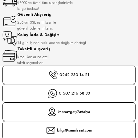
₺3000 ve üzeri tüm siparişlerinizde
S
kargo bedava!
Güvenli Alışveriş
S
INI
256-bit SSL sertifikası ile
güvenli ödeme imkanı.
Kolay İade & Değişim
INI
14 gün içinde hızlı iade ve değişim desteği.
Taksitli Alışveriş
Kredi kartlarına özel
taksit seçenekleri.
0242 230 14 21
0 507 216 58 33
Manavgat/Antalya
bilgi@samilsaat.com
GER