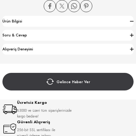
Ürün Bilgisi
Soru & Cevap
CTION
Alışveriş Deneyimi
CTION
Gelince Haber Ver
UB
Ücretsiz Kargo
₺3000 ve üzeri tüm siparişlerinizde
kargo bedava!
Güvenli Alışveriş
256-bit SSL sertifikası ile
güvenli ödeme imkanı.