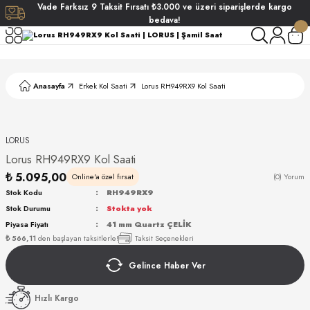
Vade
Farksız
9 Taksit
Fırsatı
₺3.000
ve üzeri siparişlerde
kargo
Geri Dön
Geri Dön
Geri Dön
Geri Dön
bedava!
ati
ati
Anasayfa
Erkek Kol Saati
Lorus RH949RX9 Kol Saati
S POLO CLUB
S POLO CLUB
LEKLİK
NDART
LORUS
Lorus RH949RX9 Kol Saati
₺ 5.095,00
Online'a özel fırsat
(0) Yorum
Stok Kodu
RH949RX9
Stok Durumu
Stokta yok
Piyasa Fiyatı
41 mm Quartz ÇELİK
AKI
₺ 566,11
den başlayan taksitlerle!
Taksit Seçenekleri
Gelince Haber Ver
ARD
ARD
Hızlı Kargo
ANI
ANI