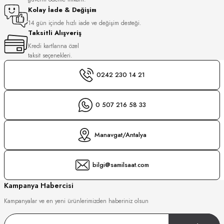
S
Kolay İade & Değişim
14 gün içinde hızlı iade ve değişim desteği.
Taksitli Alışveriş
S
INI
Kredi kartlarına özel
taksit seçenekleri.
INI
0242 230 14 21
0 507 216 58 33
Manavgat/Antalya
bilgi@samilsaat.com
Kampanya Habercisi
Kampanyalar ve en yeni ürünlerimizden haberiniz olsun
GER