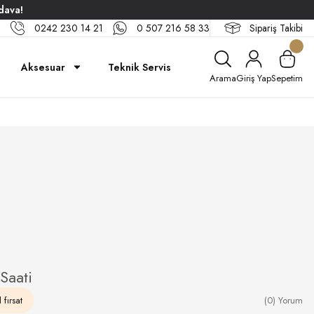
dava!
0242 230 14 21
0 507 216 58 33
Sipariş Takibi
Aksesuar
Teknik Servis
Arama
Giriş Yap
Sepetim
Saati
 fırsat
(0) Yorum