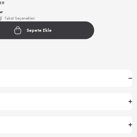
X9
ar
Taksit Seçenekleri
Sepete Ekle