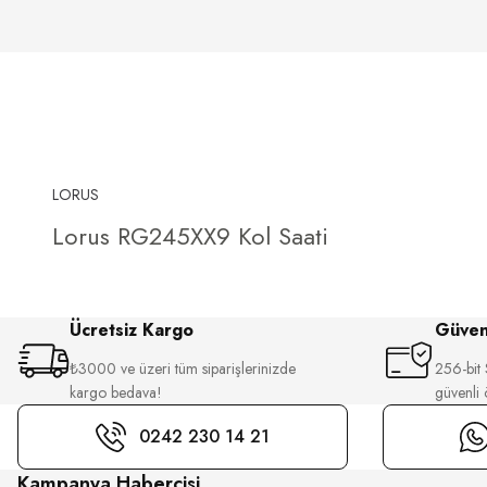
LORUS
Lorus RG245XX9 Kol Saati
Ücretsiz Kargo
Güvenl
₺3000 ve üzeri tüm siparişlerinizde
256-bit S
kargo bedava!
güvenli
0242 230 14 21
Kampanya Habercisi