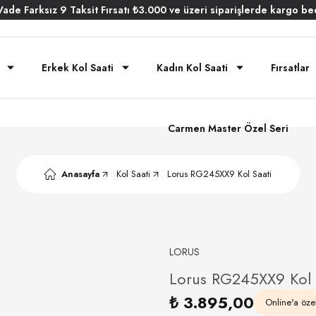
Vade
Farksız
9 Taksit
Fırsatı
₺3.000
ve üzeri siparişlerde
kargo be
Erkek Kol Saati
Kadın Kol Saati
Fırsatlar
Carmen Master Özel Seri
Anasayfa
Kol Saati
Lorus RG245XX9 Kol Saati
LORUS
Lorus RG245XX9 Kol 
₺ 3.895,00
Online'a özel