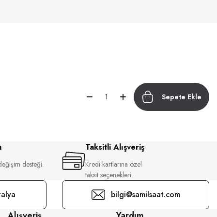
Sepete Ekle
m
Taksitli Alışveriş
değişim desteği.
Kredi kartlarına özel
taksit seçenekleri.
alya
bilgi@samilsaat.com
Alışveriş
Yardım