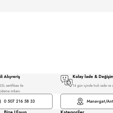
i Alışveriş
Kolay İade & Değişi
SL sertifikası ile
14 gün içinde hızlı iade ve 
 ödeme imkanı.
0 507 216 58 33
Manavgat/Ant
Bize Ulaşın
Kategoriler