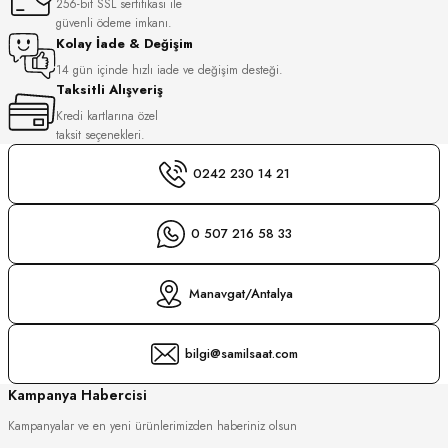
256-bit SSL sertifikası ile
S
güvenli ödeme imkanı.
Kolay İade & Değişim
S
INI
14 gün içinde hızlı iade ve değişim desteği.
Taksitli Alışveriş
Kredi kartlarına özel
INI
taksit seçenekleri.
0242 230 14 21
0 507 216 58 33
Manavgat/Antalya
bilgi@samilsaat.com
Kampanya Habercisi
Kampanyalar ve en yeni ürünlerimizden haberiniz olsun
GER