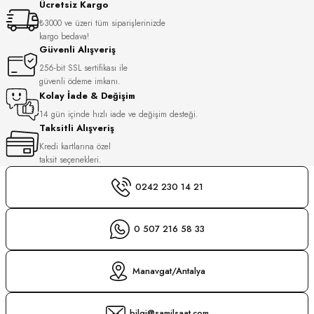
Ücretsiz Kargo
S
₺3000 ve üzeri tüm siparişlerinizde
kargo bedava!
S
INI
Güvenli Alışveriş
256-bit SSL sertifikası ile
güvenli ödeme imkanı.
INI
Kolay İade & Değişim
14 gün içinde hızlı iade ve değişim desteği.
Taksitli Alışveriş
Kredi kartlarına özel
taksit seçenekleri.
0242 230 14 21
0 507 216 58 33
Manavgat/Antalya
GER
bilgi@samilsaat.com