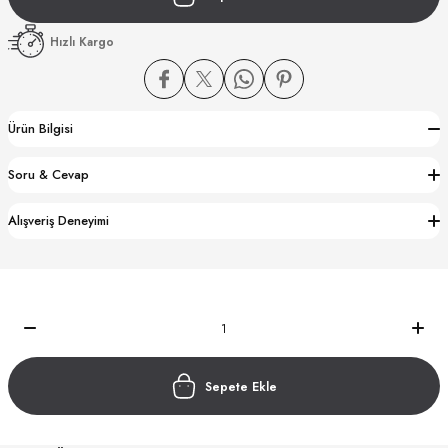
Hızlı Kargo
Ürün Bilgisi
CTION
Soru & Cevap
CTION
Alışveriş Deneyimi
UB
Sepete Ekle