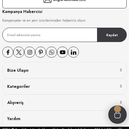
GER
Kampanya Habercisi
Kampanyalar ve en yeni ürünlerimizden haberiniz olsun
Kaydet
DY WATCH
DY WATCH
Bize Ulaşın
ATİ
Kategoriler
NCHEN
ATİ
Alışveriş
Yardım