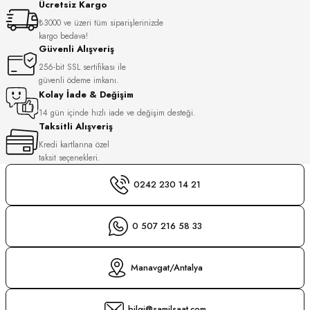
Ücretsiz Kargo
S
₺3000 ve üzeri tüm siparişlerinizde
kargo bedava!
S
INI
Güvenli Alışveriş
256-bit SSL sertifikası ile
güvenli ödeme imkanı.
INI
Kolay İade & Değişim
14 gün içinde hızlı iade ve değişim desteği.
Taksitli Alışveriş
Kredi kartlarına özel
taksit seçenekleri.
0242 230 14 21
0 507 216 58 33
Manavgat/Antalya
GER
bilgi@samilsaat.com