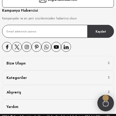
GER
Kampanya Habercisi
Kampanyalar ve en yeni ürünlerimizden haberiniz olsun
Kaydet
DY WATCH
DY WATCH
Bize Ulaşın
ATİ
Kategoriler
NCHEN
ATİ
Alışveriş
Yardım