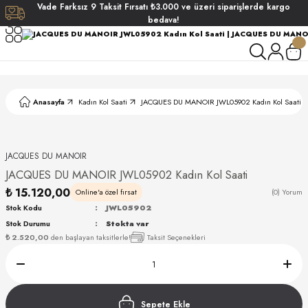
Vade
Farksız
9 Taksit
Fırsatı
₺3.000
ve üzeri siparişlerde
kargo
Geri Dön
Geri Dön
Geri Dön
Geri Dön
bedava!
ati
ati
S POLO CLUB
S POLO CLUB
LEKLİK
Anasayfa
Kadın Kol Saati
JACQUES DU MANOIR JWL05902 Kadın Kol Saati
NDART
JACQUES DU MANOIR
JACQUES DU MANOIR JWL05902 Kadın Kol Saati
₺ 15.120,00
Online'a özel fırsat
(0) Yorum
Stok Kodu
JWL05902
Stok Durumu
Stokta var
AKI
₺ 2.520,00
den başlayan taksitlerle!
Taksit Seçenekleri
ARD
ARD
Sepete Ekle
ANI
ANI