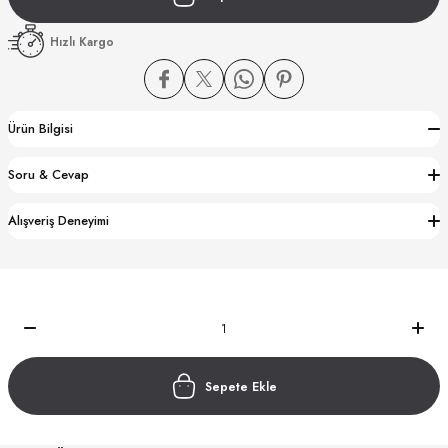
Hızlı Kargo
Ürün Bilgisi
CTION
Soru & Cevap
CTION
Alışveriş Deneyimi
UB
Sepete Ekle