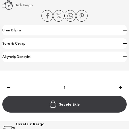
Hızlı Kargo
Ürün Bilgisi
Soru & Cevap
CTION
Alışveriş Deneyimi
CTION
UB
Sepete Ekle
Ücretsiz Kargo