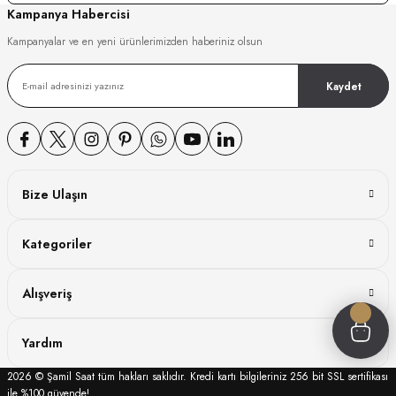
Kampanya Habercisi
GER
Kampanyalar ve en yeni ürünlerimizden haberiniz olsun
Kaydet
DY WATCH
DY WATCH
Bize Ulaşın
Kategoriler
ATİ
Alışveriş
NCHEN
ATİ
Yardım
2026 © Şamil Saat tüm hakları saklıdır. Kredi kartı bilgileriniz 256 bit SSL sertifikası
ile %100 güvende!