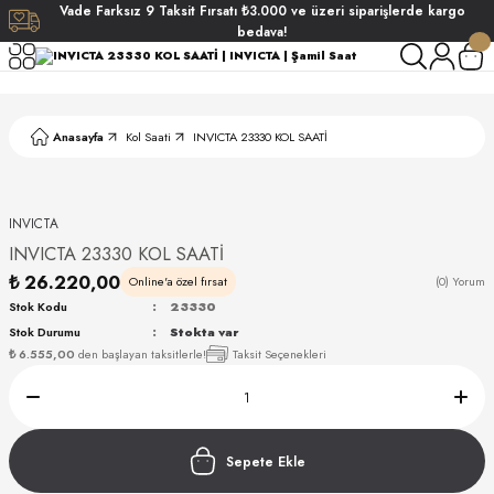
Vade
Farksız
9 Taksit
Fırsatı
₺3.000
ve üzeri siparişlerde
kargo
Geri Dön
Geri Dön
Geri Dön
Geri Dön
bedava!
ati
ati
Anasayfa
Kol Saati
INVICTA 23330 KOL SAATİ
S POLO CLUB
S POLO CLUB
LEKLİK
NDART
INVICTA
INVICTA 23330 KOL SAATİ
₺ 26.220,00
Online'a özel fırsat
(0) Yorum
Stok Kodu
23330
Stok Durumu
Stokta var
₺ 6.555,00
den başlayan taksitlerle!
Taksit Seçenekleri
AKI
ARD
ARD
Sepete Ekle
ANI
ANI