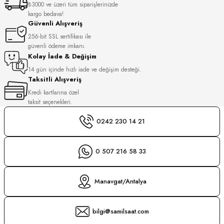
₺3000 ve üzeri tüm siparişlerinizde
S
kargo bedava!
Güvenli Alışveriş
S
INI
256-bit SSL sertifikası ile
güvenli ödeme imkanı.
Kolay İade & Değişim
INI
14 gün içinde hızlı iade ve değişim desteği.
Taksitli Alışveriş
Kredi kartlarına özel
taksit seçenekleri.
0242 230 14 21
0 507 216 58 33
Manavgat/Antalya
bilgi@samilsaat.com
GER