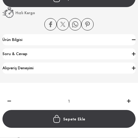
Hızlı Kargo
Ürün Bilgisi
CTION
Soru & Cevap
CTION
Alışveriş Deneyimi
UB
Sepete Ekle