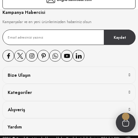
GER
Kampanya Habercisi
Kampanyalar ve en yeni ürünlerimizden haberiniz olsun
Kaydet
DY WATCH
DY WATCH
Bize Ulaşın
ATİ
Kategoriler
NCHEN
ATİ
Alışveriş
Yardım