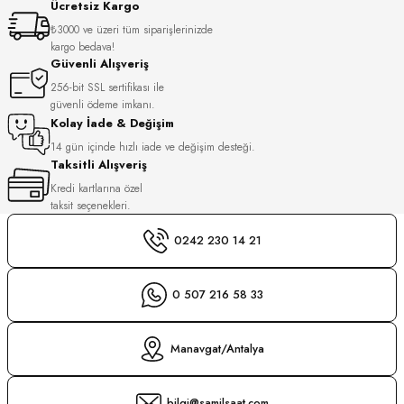
Ücretsiz Kargo
S
₺3000 ve üzeri tüm siparişlerinizde
kargo bedava!
S
INI
Güvenli Alışveriş
256-bit SSL sertifikası ile
güvenli ödeme imkanı.
INI
Kolay İade & Değişim
14 gün içinde hızlı iade ve değişim desteği.
Taksitli Alışveriş
Kredi kartlarına özel
taksit seçenekleri.
0242 230 14 21
0 507 216 58 33
Manavgat/Antalya
GER
bilgi@samilsaat.com