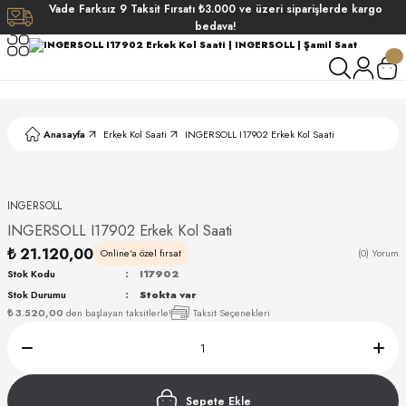
Vade
Farksız
9 Taksit
Fırsatı
₺3.000
ve üzeri siparişlerde
kargo
Geri Dön
Geri Dön
Geri Dön
Geri Dön
bedava!
ati
ati
S POLO CLUB
S POLO CLUB
LEKLİK
Anasayfa
Erkek Kol Saati
INGERSOLL I17902 Erkek Kol Saati
NDART
INGERSOLL
INGERSOLL I17902 Erkek Kol Saati
₺ 21.120,00
Online'a özel fırsat
(0) Yorum
Stok Kodu
I17902
Stok Durumu
Stokta var
AKI
₺ 3.520,00
den başlayan taksitlerle!
Taksit Seçenekleri
ARD
ARD
Sepete Ekle
ANI
ANI