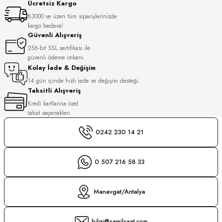
Ücretsiz Kargo
S
₺3000 ve üzeri tüm siparişlerinizde
kargo bedava!
S
INI
Güvenli Alışveriş
256-bit SSL sertifikası ile
güvenli ödeme imkanı.
INI
Kolay İade & Değişim
14 gün içinde hızlı iade ve değişim desteği.
Taksitli Alışveriş
Kredi kartlarına özel
taksit seçenekleri.
0242 230 14 21
0 507 216 58 33
Manavgat/Antalya
GER
bilgi@samilsaat.com