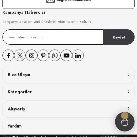
GER
Kampanya Habercisi
Kampanyalar ve en yeni ürünlerimizden haberiniz olsun
Kaydet
DY WATCH
DY WATCH
Bize Ulaşın
ATİ
Kategoriler
NCHEN
ATİ
Alışveriş
Yardım