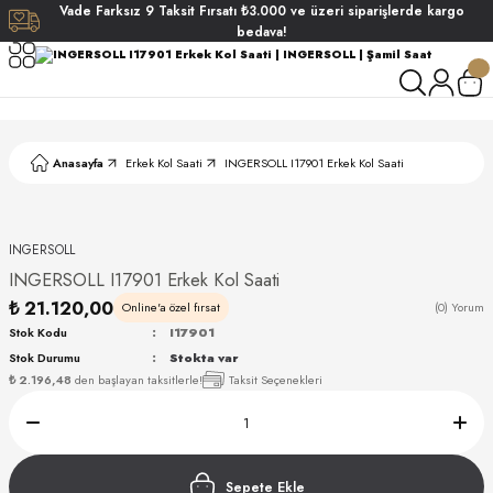
Vade
Farksız
9 Taksit
Fırsatı
₺3.000
ve üzeri siparişlerde
kargo
Geri Dön
Geri Dön
Geri Dön
Geri Dön
bedava!
ati
ati
S POLO CLUB
S POLO CLUB
LEKLİK
Anasayfa
Erkek Kol Saati
INGERSOLL I17901 Erkek Kol Saati
NDART
INGERSOLL
INGERSOLL I17901 Erkek Kol Saati
₺ 21.120,00
Online'a özel fırsat
(0) Yorum
Stok Kodu
I17901
Stok Durumu
Stokta var
AKI
₺ 2.196,48
den başlayan taksitlerle!
Taksit Seçenekleri
ARD
ARD
Sepete Ekle
ANI
ANI