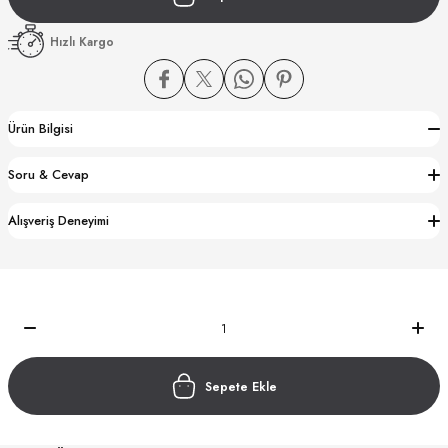
Hızlı Kargo
Ürün Bilgisi
CTION
Soru & Cevap
CTION
Alışveriş Deneyimi
UB
Sepete Ekle