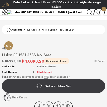
Vade
Farksız
9 Taksit
Fırsatı
₺3.000
ve üzeri siparişlerde
kargo
Geri Dön
Geri Dön
Geri Dön
Geri Dön
bedava!
ati
ati
Anasayfa
Kol Saati
Hislon SD153T-15SS Kol Saati
S POLO CLUB
S POLO CLUB
LEKLİK
NDART
%10
HISLON
Hislon SD153T-15SS Kol Saati
₺ 17.098,20
₺ 18.998,00
Online'a özel fırsat
(0) Yorum
Stok Kodu
SD153T-15SS
Stok Durumu
Stokta yok
₺ 2.849,70
den başlayan taksitlerle!
Taksit Seçenekleri
AKI
Gelince Haber Ver
ARD
ARD
Hızlı Kargo
ANI
ANI