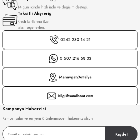
S
14 gün içinde hızlı iade ve değişim desteği.
Taksitli Alışveriş
S
INI
Kredi kartlarına özel
taksit seçenekleri.
INI
0242 230 14 21
0 507 216 58 33
Manavgat/Antalya
bilgi@samilsaat.com
Kampanya Habercisi
Kampanyalar ve en yeni ürünlerimizden haberiniz olsun
Kaydet
GER