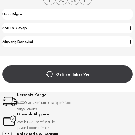
Ürün Bilgisi
Soru & Cevap
Alışveriş Deneyimi
CTION
CTION
Gelince Haber Ver
UB
Ücretsiz Kargo
₺3000 ve üzeri tüm siparişlerinizde
kargo bedava!
Güvenli Alışveriş
256-bit SSL sertifikası ile
güvenli ödeme imkanı.
Kolay İade & Değişim