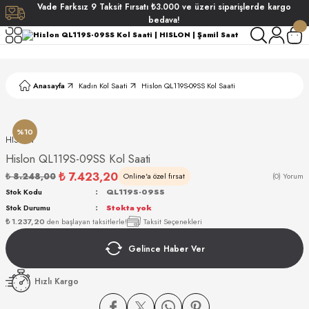
Vade
Farksız
9 Taksit
Fırsatı
₺3.000
ve üzeri siparişlerde
kargo
Geri Dön
Geri Dön
Geri Dön
Geri Dön
bedava!
ati
ati
Anasayfa
Kadın Kol Saati
Hislon QL119S-09SS Kol Saati
S POLO CLUB
S POLO CLUB
LEKLİK
NDART
%10
HISLON
Hislon QL119S-09SS Kol Saati
₺ 7.423,20
₺ 8.248,00
Online'a özel fırsat
(0) Yorum
Stok Kodu
QL119S-09SS
Stok Durumu
Stokta yok
₺ 1.237,20
den başlayan taksitlerle!
Taksit Seçenekleri
AKI
Gelince Haber Ver
ARD
ARD
Hızlı Kargo
ANI
ANI