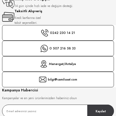
S
14 gün içinde hızlı iade ve değişim desteği.
Taksitli Alışveriş
S
INI
Kredi kartlarına özel
taksit seçenekleri.
INI
0242 230 14 21
0 507 216 58 33
Manavgat/Antalya
bilgi@samilsaat.com
Kampanya Habercisi
Kampanyalar ve en yeni ürünlerimizden haberiniz olsun
Kaydet
GER