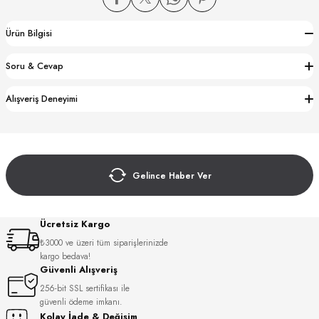
Ürün Bilgisi
Soru & Cevap
Alışveriş Deneyimi
CTION
CTION
Gelince Haber Ver
UB
Ücretsiz Kargo
₺3000 ve üzeri tüm siparişlerinizde
kargo bedava!
Güvenli Alışveriş
256-bit SSL sertifikası ile
güvenli ödeme imkanı.
Kolay İade & Değişim