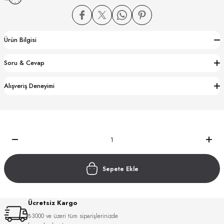
Ürün Bilgisi
Soru & Cevap
CTION
Alışveriş Deneyimi
CTION
UB
Sepete Ekle
Ücretsiz Kargo
₺3000 ve üzeri tüm siparişlerinizde