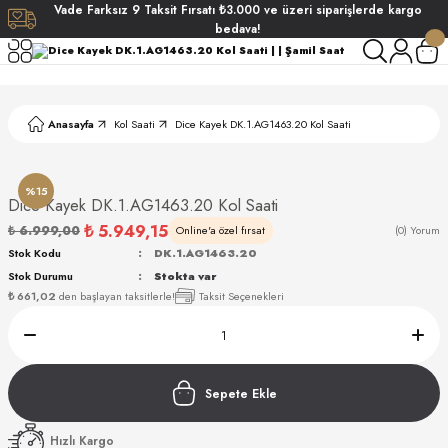
Vade
Farksız
9 Taksit
Fırsatı
₺3.000
ve üzeri siparişlerde
kargo
Geri Dön
Geri Dön
Geri Dön
Geri Dön
bedava!
ati
ati
Anasayfa
Kol Saati
Dice Kayek DK.1.AG1463.20 Kol Saati
S POLO CLUB
S POLO CLUB
LEKLİK
NDART
%15
Dice Kayek DK.1.AG1463.20 Kol Saati
₺ 5.949,15
₺ 6.999,00
Online'a özel fırsat
(0) Yorum
Stok Kodu
DK.1.AG1463.20
Stok Durumu
Stokta var
₺ 661,02
den başlayan taksitlerle!
Taksit Seçenekleri
AKI
ARD
ARD
Sepete Ekle
Hızlı Kargo
ANI
ANI