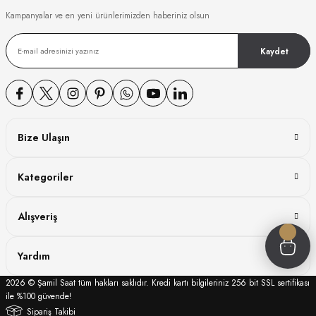
Kampanyalar ve en yeni ürünlerimizden haberiniz olsun
GER
Kaydet
DY WATCH
DY WATCH
Bize Ulaşın
Kategoriler
ATİ
Alışveriş
NCHEN
ATİ
Yardım
2026 © Şamil Saat tüm hakları saklıdır. Kredi kartı bilgileriniz 256 bit SSL sertifikası
ile %100 güvende!
Sipariş Takibi