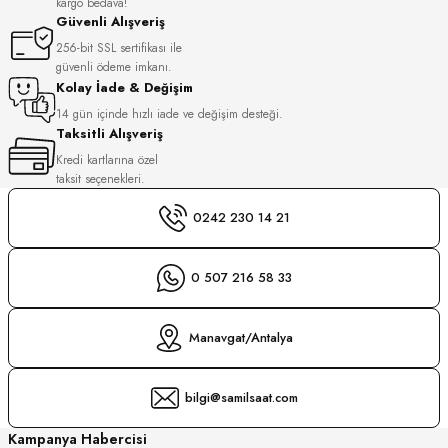
kargo bedava!
S
Güvenli Alışveriş
256-bit SSL sertifikası ile
güvenli ödeme imkanı.
S
INI
Kolay İade & Değişim
14 gün içinde hızlı iade ve değişim desteği.
INI
Taksitli Alışveriş
Kredi kartlarına özel
taksit seçenekleri.
0242 230 14 21
0 507 216 58 33
Manavgat/Antalya
bilgi@samilsaat.com
GER
Kampanya Habercisi