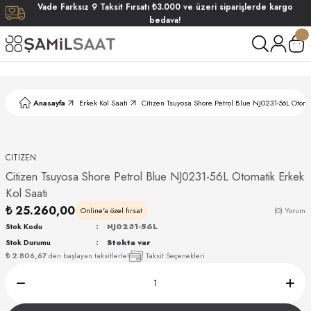
Vade
Farksız
9 Taksit
Fırsatı
₺3.000
ve üzeri siparişlerde
kargo
Geri Dön
Geri Dön
Geri Dön
Geri Dön
bedava!
ati
ati
S POLO CLUB
S POLO CLUB
LEKLİK
Anasayfa
Erkek Kol Saati
Citizen Tsuyosa Shore Petrol Blue NJ0231-56L Otoma
NDART
CITIZEN
Citizen Tsuyosa Shore Petrol Blue NJ0231-56L Otomatik Erkek
Kol Saati
₺ 25.260,00
Online'a özel fırsat
(0) Yorum
Stok Kodu
NJ0231-56L
AKI
Stok Durumu
Stokta var
₺ 2.806,67
den başlayan taksitlerle!
Taksit Seçenekleri
ARD
ARD
ANI
ANI