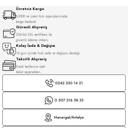
S
Ücretsiz Kargo
₺3000 ve üzeri tüm siparişlerinizde
S
INI
kargo bedava!
Güvenli Alışveriş
256-bit SSL sertifikası ile
INI
güvenli ödeme imkanı.
Kolay İade & Değişim
14 gün içinde hızlı iade ve değişim desteği.
Taksitli Alışveriş
Kredi kartlarına özel
taksit seçenekleri.
0242 230 14 21
0 507 216 58 33
Manavgat/Antalya
GER