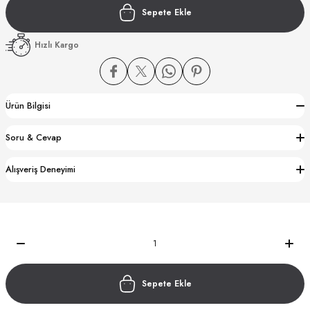
Sepete Ekle
Hızlı Kargo
Ürün Bilgisi
CTION
Soru & Cevap
CTION
Alışveriş Deneyimi
UB
Sepete Ekle