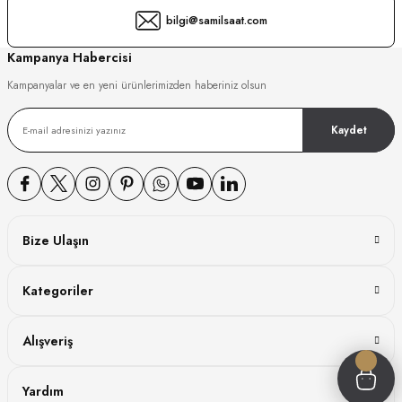
bilgi@samilsaat.com
GER
Kampanya Habercisi
Kampanyalar ve en yeni ürünlerimizden haberiniz olsun
DY WATCH
Kaydet
DY WATCH
Bize Ulaşın
ATİ
Kategoriler
NCHEN
ATİ
Alışveriş
Yardım