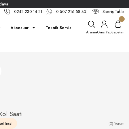
dava!
0242 230 14 21
0 507 216 58 33
Sipariş Takibi
r
Aksesuar
Teknik Servis
Arama
Giriş Yap
Sepetim
ol Saati
el fırsat
(0) Yorum