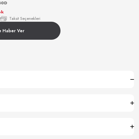
80D
ok
!
Taksit Seçenekleri
e Haber Ver