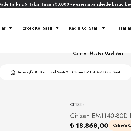
Vade
Farksız
9 Taksit
Fırsatı
₺3.000
ve üzeri siparişlerde
kargo be
lar
Erkek Kol Saati
Kadın Kol Saati
Fırsatla
Carmen Master Özel Seri
Anasayfa
Kadın Kol Saati
Citizen EM1140-80D Kol Saati
CITIZEN
Citizen EM1140-80D K
₺ 18.868,00
Online'a öz