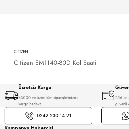
CITIZEN
Citizen EM1140-80D Kol Saati
Ücretsiz Kargo
Güvenl
₺3000 ve üzeri tüm siparişlerinizde
256-bit S
kargo bedava!
güvenli
0242 230 14 21
Kampanya Habercisi