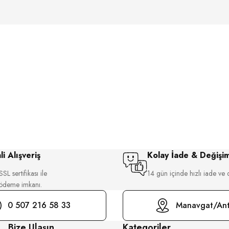
i Alışveriş
Kolay İade & Değişi
SL sertifikası ile
14 gün içinde hızlı iade ve 
 ödeme imkanı.
0 507 216 58 33
Manavgat/Ant
Bize Ulaşın
Kategoriler