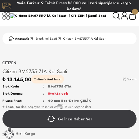
Vade
Farksız
9 Taksit
Fırsatı
₺3.000
ve üzeri siparişlerde
kargo
Geri Dön
Geri Dön
Geri Dön
Geri Dön
bedava!
ati
ati
Anasayfa
Erkek Kol Saati
Citizen BM6755-71A Kol Saati
S POLO CLUB
S POLO CLUB
LEKLİK
NDART
CITIZEN
Citizen BM6755-71A Kol Saati
₺ 13.145,00
Online'a özel fırsat
(0) Yorum
Stok Kodu
BM6755-71A
Stok Durumu
Stokta yok
Piyasa Fiyatı
40 mm Eco-Drive ÇELİK
AKI
₺ 1.460,56
den başlayan taksitlerle!
Taksit Seçenekleri
Gelince Haber Ver
ARD
ARD
Hızlı Kargo
ANI
ANI