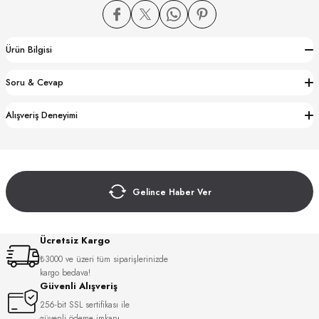
Ürün Bilgisi
Soru & Cevap
CTION
Alışveriş Deneyimi
CTION
Gelince Haber Ver
UB
Ücretsiz Kargo
₺3000 ve üzeri tüm siparişlerinizde
kargo bedava!
Güvenli Alışveriş
256-bit SSL sertifikası ile
güvenli ödeme imkanı.