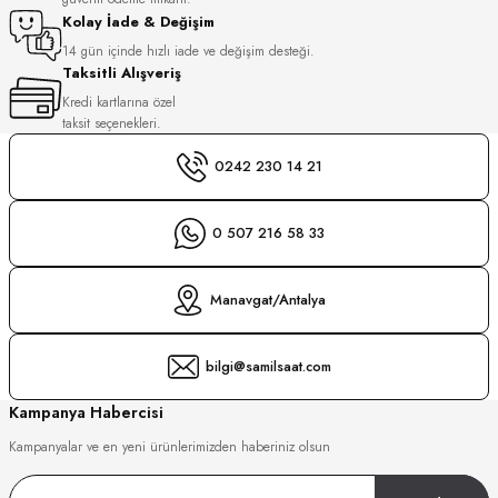
S
Kolay İade & Değişim
14 gün içinde hızlı iade ve değişim desteği.
Taksitli Alışveriş
S
INI
Kredi kartlarına özel
taksit seçenekleri.
INI
0242 230 14 21
0 507 216 58 33
Manavgat/Antalya
bilgi@samilsaat.com
Kampanya Habercisi
Kampanyalar ve en yeni ürünlerimizden haberiniz olsun
GER