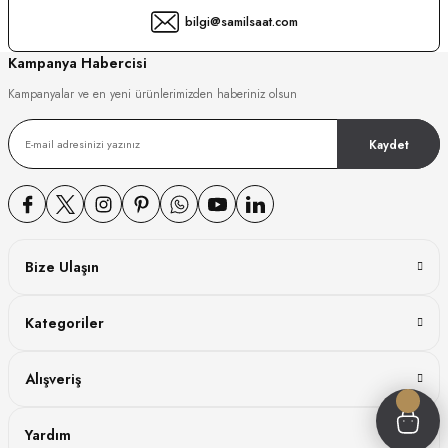
bilgi@samilsaat.com
GER
Kampanya Habercisi
Kampanyalar ve en yeni ürünlerimizden haberiniz olsun
DY WATCH
Kaydet
DY WATCH
Bize Ulaşın
ATİ
Kategoriler
NCHEN
ATİ
Alışveriş
Yardım