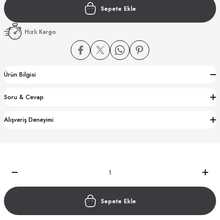
Sepete Ekle
Hızlı Kargo
Ürün Bilgisi
CTION
Soru & Cevap
CTION
Alışveriş Deneyimi
UB
Sepete Ekle