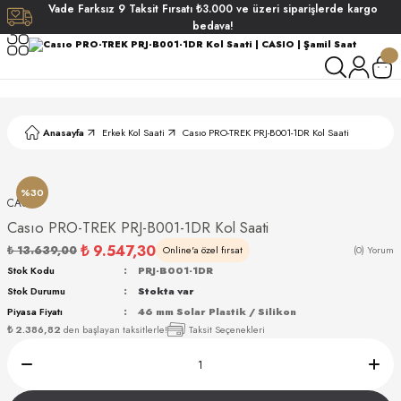
Vade
Farksız
9 Taksit
Fırsatı
₺3.000
ve üzeri siparişlerde
kargo
Geri Dön
Geri Dön
Geri Dön
Geri Dön
bedava!
ati
ati
S POLO CLUB
S POLO CLUB
LEKLİK
Anasayfa
Erkek Kol Saati
Casıo PRO-TREK PRJ-B001-1DR Kol Saati
NDART
%30
CASIO
Casıo PRO-TREK PRJ-B001-1DR Kol Saati
₺ 9.547,30
₺ 13.639,00
Online'a özel fırsat
(0) Yorum
Stok Kodu
PRJ-B001-1DR
Stok Durumu
Stokta var
AKI
Piyasa Fiyatı
46 mm Solar Plastik / Silikon
₺ 2.386,82
den başlayan taksitlerle!
Taksit Seçenekleri
ARD
ARD
ANI
ANI