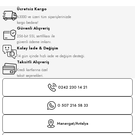
S
Ücretsiz Kargo
₺3000 ve üzeri tüm siparişlerinizde
S
INI
kargo bedava!
Güvenli Alışveriş
256-bit SSL sertifikası ile
INI
güvenli ödeme imkanı.
Kolay İade & Değişim
14 gün içinde hızlı iade ve değişim desteği.
Taksitli Alışveriş
Kredi kartlarına özel
taksit seçenekleri.
0242 230 14 21
0 507 216 58 33
Manavgat/Antalya
GER