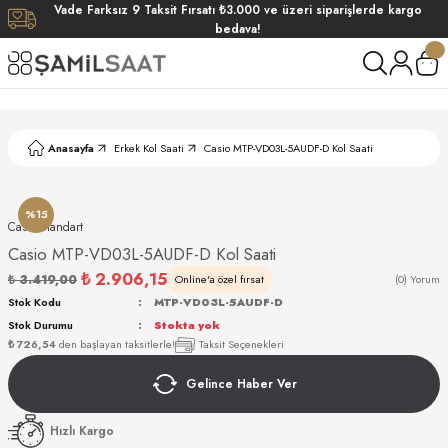
Vade
Farksız
9 Taksit
Fırsatı
₺3.000
ve üzeri siparişlerde
kargo
Geri Dön
Geri Dön
Geri Dön
Geri Dön
bedava!
ati
ati
S POLO CLUB
S POLO CLUB
LEKLİK
Anasayfa
Erkek Kol Saati
Casio MTP-VD03L-5AUDF-D Kol Saati
NDART
%15
Casıo Standart
Casio MTP-VD03L-5AUDF-D Kol Saati
₺ 2.906,15
₺ 3.419,00
Online'a özel fırsat
(0) Yorum
Stok Kodu
MTP-VD03L-5AUDF-D
Stok Durumu
Stokta yok
AKI
₺ 726,54
den başlayan taksitlerle!
Taksit Seçenekleri
Gelince Haber Ver
ARD
ARD
Hızlı Kargo
ANI
ANI