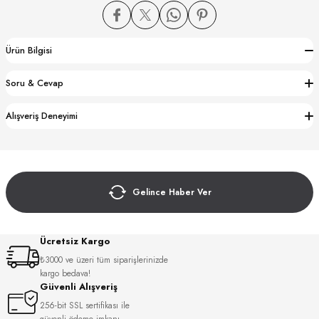
Ürün Bilgisi
Soru & Cevap
CTION
Alışveriş Deneyimi
CTION
Gelince Haber Ver
UB
Ücretsiz Kargo
₺3000 ve üzeri tüm siparişlerinizde
kargo bedava!
Güvenli Alışveriş
256-bit SSL sertifikası ile
güvenli ödeme imkanı.