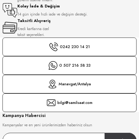
S
Kolay İade & Değişim
14 gün içinde hızlı iade ve değişim desteği.
Taksitli Alışveriş
S
INI
Kredi kartlarına özel
taksit seçenekleri.
INI
0242 230 14 21
0 507 216 58 33
Manavgat/Antalya
bilgi@samilsaat.com
Kampanya Habercisi
Kampanyalar ve en yeni ürünlerimizden haberiniz olsun
GER