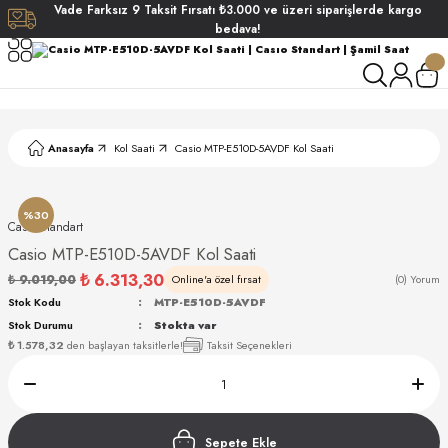
Vade
Farksız
9 Taksit
Fırsatı
₺3.000
ve üzeri siparişlerde
kargo
Geri Dön
Geri Dön
Geri Dön
Geri Dön
bedava!
ati
ati
S POLO CLUB
S POLO CLUB
LEKLİK
Anasayfa
Kol Saati
Casio MTP-E510D-5AVDF Kol Saati
NDART
%30
Casıo Standart
Casio MTP-E510D-5AVDF Kol Saati
₺ 6.313,30
₺ 9.019,00
Online'a özel fırsat
(0) Yorum
Stok Kodu
MTP-E510D-5AVDF
Stok Durumu
Stokta var
AKI
₺ 1.578,32
den başlayan taksitlerle!
Taksit Seçenekleri
ARD
ARD
Sepete Ekle
ANI
ANI