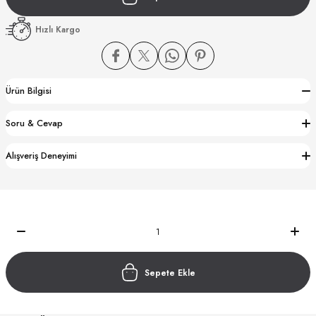
Hızlı Kargo
Ürün Bilgisi
CTION
Soru & Cevap
CTION
Alışveriş Deneyimi
UB
Sepete Ekle