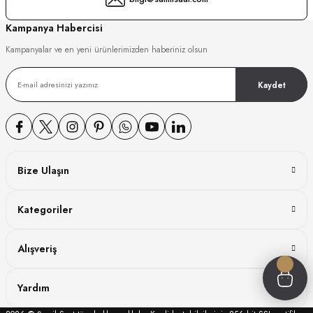
GER
Kampanya Habercisi
Kampanyalar ve en yeni ürünlerimizden haberiniz olsun
Kaydet
DY WATCH
DY WATCH
Bize Ulaşın
ATİ
Kategoriler
NCHEN
ATİ
Alışveriş
Yardım