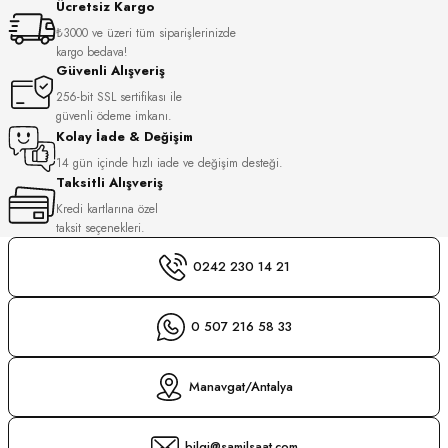
Ücretsiz Kargo
S
₺3000 ve üzeri tüm siparişlerinizde
kargo bedava!
S
INI
Güvenli Alışveriş
256-bit SSL sertifikası ile
güvenli ödeme imkanı.
INI
Kolay İade & Değişim
14 gün içinde hızlı iade ve değişim desteği.
Taksitli Alışveriş
Kredi kartlarına özel
taksit seçenekleri.
0242 230 14 21
0 507 216 58 33
Manavgat/Antalya
GER
bilgi@samilsaat.com