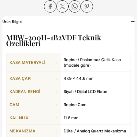
dart
Ürün Bilgisi
MRW-200H-1B2VDF Teknik
Özellikleri
CTION
Reçine / Paslanmaz Çelik Kasa
CTION
KASA MATERYALI
:
(modele göre)
KASA ÇAPI
:
47.9 × 44.6 mm
KADRAN RENGI
:
Siyah / Dijital LCD Ekran
UB
CAM
:
Reçine Cam
ERNARD
KALINLIK
:
11.6 mm
MEKANIZMA
:
Dijital / Analog Quartz Mekanizma