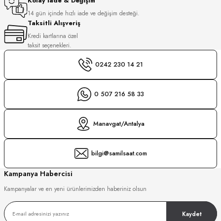
Kolay İade & Değişim
14 gün içinde hızlı iade ve değişim desteği.
GER
DU MANOIR
Taksitli Alışveriş
Kredi kartlarına özel
taksit seçenekleri.
0242 230 14 21
DY WATCH
0 507 216 58 33
DY WATCH
up
LLI
Manavgat/Antalya
ATİ
bilgi@samilsaat.com
NCHEN
ATİ
Kampanya Habercisi
Kampanyalar ve en yeni ürünlerimizden haberiniz olsun
uk
Kaydet