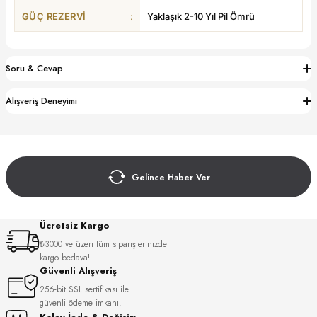
S
GÜÇ REZERVI
:
Yaklaşık 2-10 Yıl Pil Ömrü
S
INI
W
Soru & Cevap
INI
Alışveriş Deneyimi
Gelince Haber Ver
Ücretsiz Kargo
₺3000 ve üzeri tüm siparişlerinizde
kargo bedava!
L
Güvenli Alışveriş
256-bit SSL sertifikası ile
güvenli ödeme imkanı.
GER