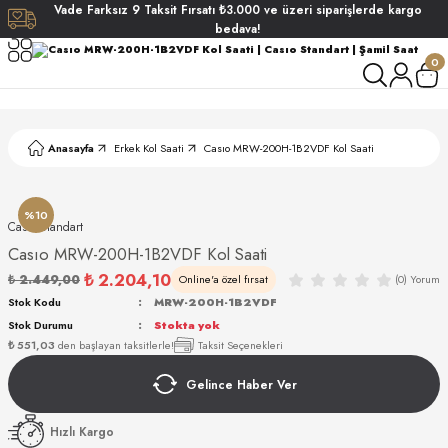
Vade
Farksız
9 Taksit
Fırsatı
₺3.000
ve üzeri siparişlerde
kargo
Geri Dön
Geri Dön
Geri Dön
Geri Dön
bedava!
0
ati
ati
S POLO CLUB
S POLO CLUB
LEKLİK
Anasayfa
Erkek Kol Saati
Casıo MRW-200H-1B2VDF Kol Saati
NDART
%10
Casıo Standart
Casıo MRW-200H-1B2VDF Kol Saati
₺ 2.204,10
₺ 2.449,00
Online'a özel fırsat
(0) Yorum
EIN
Stok Kodu
MRW-200H-1B2VDF
Stok Durumu
Stokta yok
AKI
₺ 551,03
den başlayan taksitlerle!
Taksit Seçenekleri
Gelince Haber Ver
ARD
ARD
STANDART
Hızlı Kargo
ANI
ANI