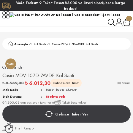
Vade
Farksız
9 Taksit
Fırsatı
₺3.000
ve üzeri siparişlerde
kargo
Geri Dön
Geri Dön
Geri Dön
Geri Dön
bedava!
ati
ati
S POLO CLUB
S POLO CLUB
LEKLİK
Anasayfa
Kol Saati
Casio MDV-107D-7AVDF Kol Saati
NDART
%30
Casıo Standart
Casio MDV-107D-7AVDF Kol Saati
₺ 6.012,30
₺ 8.589,00
Online'a özel fırsat
(0) Yorum
Stok Kodu
MDV-107D-7AVDF
Stok Durumu
Stokta yok
AKI
₺ 1.503,08
den başlayan taksitlerle!
Taksit Seçenekleri
Gelince Haber Ver
ARD
ARD
Hızlı Kargo
ANI
ANI