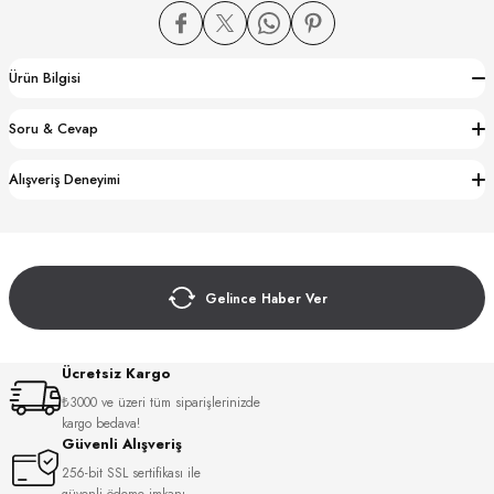
Ürün Bilgisi
Soru & Cevap
CTION
Alışveriş Deneyimi
CTION
Gelince Haber Ver
UB
Ücretsiz Kargo
₺3000 ve üzeri tüm siparişlerinizde
kargo bedava!
Güvenli Alışveriş
256-bit SSL sertifikası ile
güvenli ödeme imkanı.