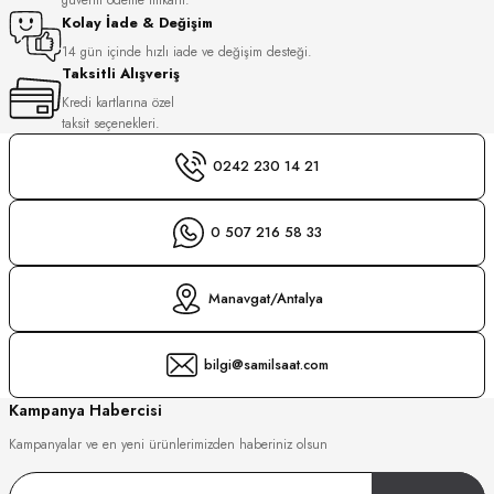
S
Kolay İade & Değişim
14 gün içinde hızlı iade ve değişim desteği.
Taksitli Alışveriş
S
INI
Kredi kartlarına özel
taksit seçenekleri.
INI
0242 230 14 21
0 507 216 58 33
Manavgat/Antalya
bilgi@samilsaat.com
Kampanya Habercisi
Kampanyalar ve en yeni ürünlerimizden haberiniz olsun
GER