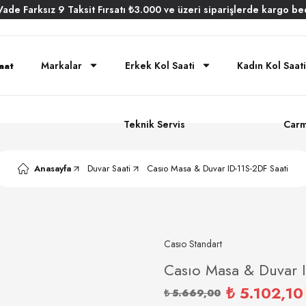
Vade
Farksız
9 Taksit
Fırsatı
₺3.000
ve üzeri siparişlerde
kargo be
Markalar
Erkek Kol Saati
Kadın Kol Saati
Teknik Servis
Carm
Anasayfa
Duvar Saati
Casıo Masa & Duvar ID-11S-2DF Saati
Casıo Standart
Casıo Masa & Duvar I
₺ 5.102,10
₺ 5.669,00