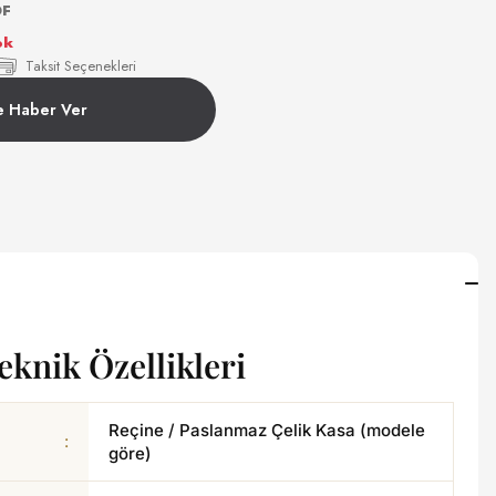
DF
ok
Taksit Seçenekleri
e Haber Ver
knik Özellikleri
Reçine / Paslanmaz Çelik Kasa (modele
:
göre)