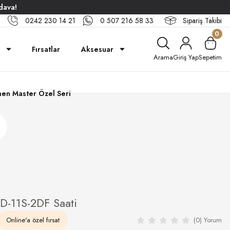
dava!
0242 230 14 21
0 507 216 58 33
Sipariş Takibi
0
Fırsatlar
Aksesuar
Arama
Giriş Yap
Sepetim
en Master Özel Seri
D-11S-2DF Saati
Online'a özel fırsat
(0) Yorum