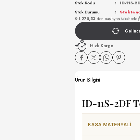
Stok Kodu
ID-11S-2
Stok Durumu
Stokta y
₺ 1.275,53
den başlayan taksitlerle!
Gelinc
Hızlı Kargo
Ürün Bilgisi
ID-11S-2DF Te
KASA MATERYALI