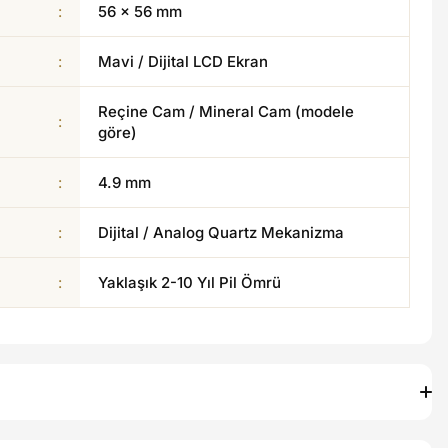
:
56 × 56 mm
:
Mavi / Dijital LCD Ekran
Reçine Cam / Mineral Cam (modele
:
göre)
:
4.9 mm
:
Dijital / Analog Quartz Mekanizma
:
Yaklaşık 2-10 Yıl Pil Ömrü