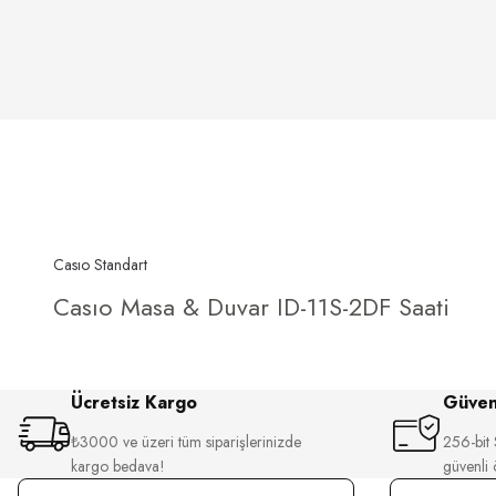
Casıo Standart
Casıo Masa & Duvar ID-11S-2DF Saati
Ücretsiz Kargo
Güvenl
₺3000 ve üzeri tüm siparişlerinizde
256-bit S
kargo bedava!
güvenli