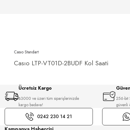
Casıo Standart
Casıo LTP-VT01D-2BUDF Kol Saati
Ücretsiz Kargo
Güvenl
₺3000 ve üzeri tüm siparişlerinizde
256-bit S
kargo bedava!
güvenli
0242 230 14 21
Kampanya Habercisi