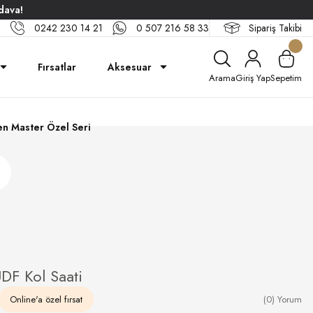
dava!
0242 230 14 21
0 507 216 58 33
Sipariş Takibi
Fırsatlar
Aksesuar
Arama
Giriş Yap
Sepetim
n Master Özel Seri
DF Kol Saati
Online'a özel fırsat
(0) Yorum