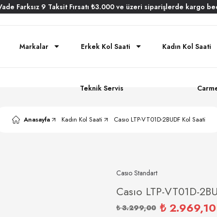
Vade
Farksız
9 Taksit
Fırsatı
₺3.000
ve üzeri siparişlerde
kargo be
Markalar
Erkek Kol Saati
Kadın Kol Saati
Teknik Servis
Carme
Anasayfa
Kadın Kol Saati
Casıo LTP-VT01D-2BUDF Kol Saati
Casıo Standart
Casıo LTP-VT01D-2BU
₺ 2.969,10
₺ 3.299,00