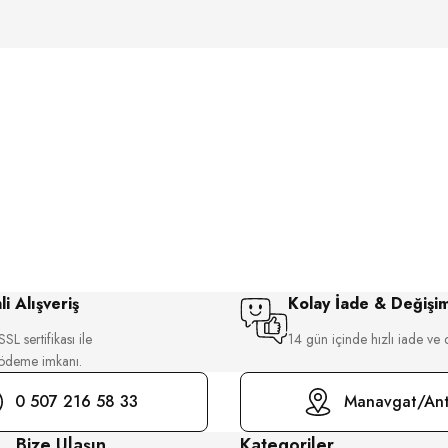
i Alışveriş
Kolay İade & Değişi
SL sertifikası ile
14 gün içinde hızlı iade ve 
 ödeme imkanı.
0 507 216 58 33
Manavgat/Ant
Bize Ulaşın
Kategoriler