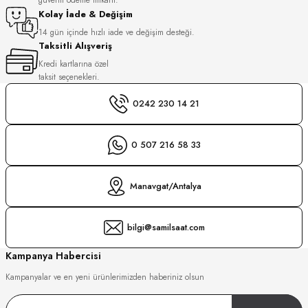
S
Kolay İade & Değişim
14 gün içinde hızlı iade ve değişim desteği.
Taksitli Alışveriş
S
INI
Kredi kartlarına özel
taksit seçenekleri.
INI
0242 230 14 21
0 507 216 58 33
Manavgat/Antalya
bilgi@samilsaat.com
Kampanya Habercisi
Kampanyalar ve en yeni ürünlerimizden haberiniz olsun
GER