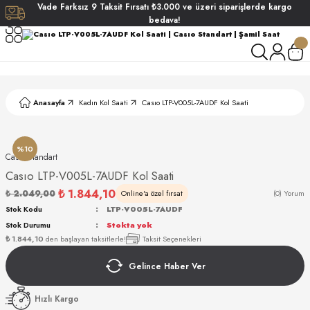
Vade
Farksız
9 Taksit
Fırsatı
₺3.000
ve üzeri siparişlerde
kargo
Geri Dön
Geri Dön
Geri Dön
Geri Dön
bedava!
ati
ati
S POLO CLUB
S POLO CLUB
LEKLİK
Anasayfa
Kadın Kol Saati
Casıo LTP-V005L-7AUDF Kol Saati
NDART
%10
Casıo Standart
Casıo LTP-V005L-7AUDF Kol Saati
₺ 1.844,10
₺ 2.049,00
Online'a özel fırsat
(0) Yorum
Stok Kodu
LTP-V005L-7AUDF
Stok Durumu
Stokta yok
AKI
₺ 1.844,10
den başlayan taksitlerle!
Taksit Seçenekleri
Gelince Haber Ver
ARD
ARD
Hızlı Kargo
ANI
ANI