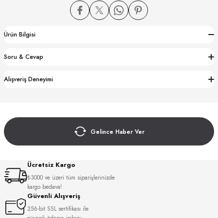
Ürün Bilgisi
Soru & Cevap
CTION
Alışveriş Deneyimi
CTION
Gelince Haber Ver
UB
Ücretsiz Kargo
₺3000 ve üzeri tüm siparişlerinizde
kargo bedava!
Güvenli Alışveriş
256-bit SSL sertifikası ile
güvenli ödeme imkanı.