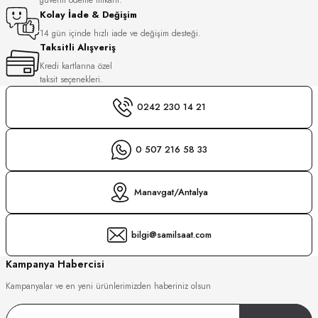
S
Kolay İade & Değişim
14 gün içinde hızlı iade ve değişim desteği.
Taksitli Alışveriş
S
INI
Kredi kartlarına özel
taksit seçenekleri.
INI
0242 230 14 21
0 507 216 58 33
Manavgat/Antalya
bilgi@samilsaat.com
Kampanya Habercisi
Kampanyalar ve en yeni ürünlerimizden haberiniz olsun
GER