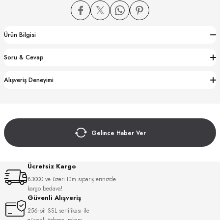
Ürün Bilgisi
Soru & Cevap
CTION
Alışveriş Deneyimi
CTION
Gelince Haber Ver
UB
Ücretsiz Kargo
₺3000 ve üzeri tüm siparişlerinizde
kargo bedava!
Güvenli Alışveriş
256-bit SSL sertifikası ile
güvenli ödeme imkanı.