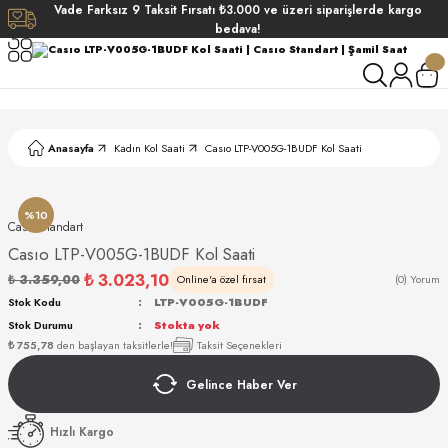
Vade
Farksız
9 Taksit
Fırsatı
₺3.000
ve üzeri siparişlerde
kargo
Geri Dön
Geri Dön
Geri Dön
Geri Dön
bedava!
ati
ati
S POLO CLUB
S POLO CLUB
LEKLİK
Anasayfa
Kadın Kol Saati
Casıo LTP-V005G-1BUDF Kol Saati
NDART
%10
Casıo Standart
Casıo LTP-V005G-1BUDF Kol Saati
₺ 3.023,10
₺ 3.359,00
Online'a özel fırsat
(0) Yorum
Stok Kodu
LTP-V005G-1BUDF
Stok Durumu
Stokta yok
AKI
₺ 755,78
den başlayan taksitlerle!
Taksit Seçenekleri
Gelince Haber Ver
ARD
ARD
Hızlı Kargo
ANI
ANI