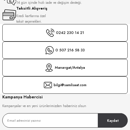
14 gün içinde hızlı iade ve değişim desteği.
Taksitli Alışveriş
GER
DU MANOIR
Kredi kartlarına özel
taksit seçenekleri.
0242 230 14 21
DY WATCH
up
0 507 216 58 33
DY WATCH
LLI
Manavgat/Antalya
bilgi@samilsaat.com
ATİ
Kampanya Habercisi
NCHEN
ATİ
uk
Kampanyalar ve en yeni ürünlerimizden haberiniz olsun
Kaydet