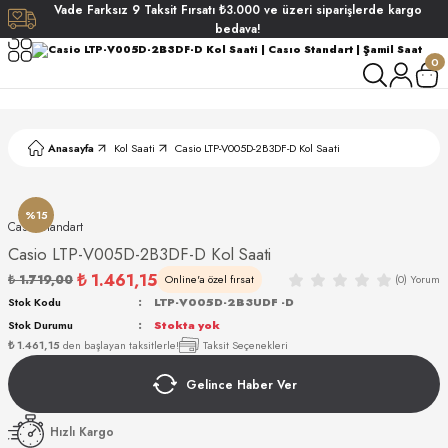
Vade
Farksız
9 Taksit
Fırsatı
₺3.000
ve üzeri siparişlerde
kargo
Geri Dön
Geri Dön
Geri Dön
Geri Dön
bedava!
0
ati
ati
S POLO CLUB
S POLO CLUB
LEKLİK
Anasayfa
Kol Saati
Casio LTP-V005D-2B3DF-D Kol Saati
NDART
%15
Casıo Standart
Casio LTP-V005D-2B3DF-D Kol Saati
₺ 1.461,15
₺ 1.719,00
Online'a özel fırsat
(0) Yorum
EIN
Stok Kodu
LTP-V005D-2B3UDF -D
Stok Durumu
Stokta yok
AKI
₺ 1.461,15
den başlayan taksitlerle!
Taksit Seçenekleri
Gelince Haber Ver
ARD
ARD
STANDART
Hızlı Kargo
ANI
ANI