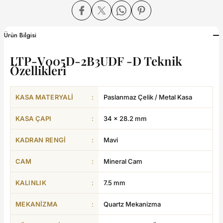
dart
Ürün Bilgisi
LTP-V005D-2B3UDF -D Teknik
Özellikleri
CTION
KASA MATERYALI
:
Paslanmaz Çelik / Metal Kasa
CTION
KASA ÇAPI
:
34 × 28.2 mm
KADRAN RENGI
:
Mavi
UB
CAM
:
Mineral Cam
ERNARD
KALINLIK
:
7.5 mm
MEKANIZMA
:
Quartz Mekanizma