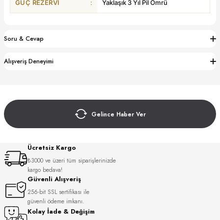
GÜÇ REZERVI
:
Yaklaşık 3 Yıl Pil Ömrü
S
S
INI
W
Soru & Cevap
INI
Alışveriş Deneyimi
Gelince Haber Ver
Ücretsiz Kargo
₺3000 ve üzeri tüm siparişlerinizde
kargo bedava!
Güvenli Alışveriş
L
256-bit SSL sertifikası ile
güvenli ödeme imkanı.
Kolay İade & Değişim
GER