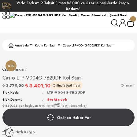
Vade
Farksız
9 Taksit
Fırsatı
₺3.000
ve üzeri siparişlerde
kargo
Geri Dön
Geri Dön
Geri Dön
Geri Dön
bedava!
ati
ati
S POLO CLUB
S POLO CLUB
LEKLİK
Anasayfa
Kadın Kol Saati
Casıo LTP-V004G-7B2UDF Kol Saati
NDART
%10
Casıo Standart
Casıo LTP-V004G-7B2UDF Kol Saati
₺ 3.401,10
₺ 3.779,00
Online'a özel fırsat
(0) Yorum
Stok Kodu
LTP-V004G-7B2UDF
Stok Durumu
Stokta yok
AKI
₺ 850,28
den başlayan taksitlerle!
Taksit Seçenekleri
Gelince Haber Ver
ARD
ARD
Hızlı Kargo
ANI
ANI