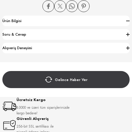
Ürün Bilgisi
Soru & Cevap
CTION
Alışveriş Deneyimi
CTION
Gelince Haber Ver
UB
Ücretsiz Kargo
₺3000 ve üzeri tüm siparişlerinizde
kargo bedava!
Güvenli Alışveriş
256-bit SSL sertifikası ile
güvenli ödeme imkanı.