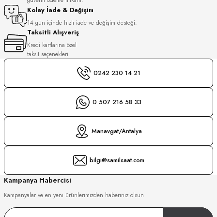
S
Kolay İade & Değişim
14 gün içinde hızlı iade ve değişim desteği.
Taksitli Alışveriş
S
INI
Kredi kartlarına özel
taksit seçenekleri.
INI
0242 230 14 21
0 507 216 58 33
Manavgat/Antalya
bilgi@samilsaat.com
Kampanya Habercisi
Kampanyalar ve en yeni ürünlerimizden haberiniz olsun
GER