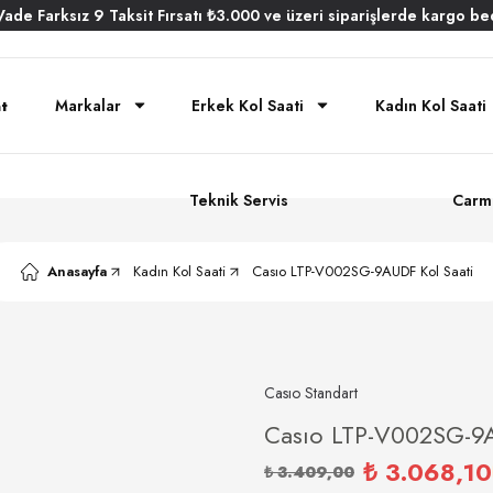
Vade
Farksız
9 Taksit
Fırsatı
₺3.000
ve üzeri siparişlerde
kargo be
Markalar
Erkek Kol Saati
Kadın Kol Saati
Teknik Servis
Carm
Anasayfa
Kadın Kol Saati
Casıo LTP-V002SG-9AUDF Kol Saati
Casıo Standart
Casıo LTP-V002SG-9A
₺ 3.068,10
₺ 3.409,00