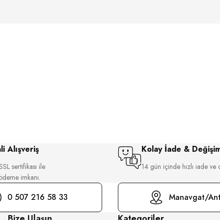
i Alışveriş
Kolay İade & Değişi
SL sertifikası ile
14 gün içinde hızlı iade ve 
 ödeme imkanı.
0 507 216 58 33
Manavgat/Ant
Bize Ulaşın
Kategoriler