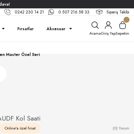
dava!
0242 230 14 21
0 507 216 58 33
Sipariş Takibi
Fırsatlar
Aksesuar
Arama
Giriş Yap
Sepetim
en Master Özel Seri
UDF Kol Saati
Online'a özel fırsat
(0) Yorum