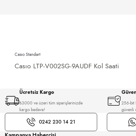
Casıo Standart
Casıo LTP-V002SG-9AUDF Kol Saati
Ücretsiz Kargo
Güvenl
₺3000 ve üzeri tüm siparişlerinizde
256-bit S
kargo bedava!
güvenli
0242 230 14 21
Kampanya Habercisi