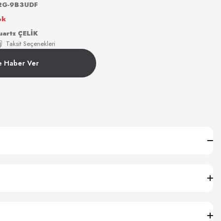
2G-9B3UDF
ok
artz ÇELİK
Taksit Seçenekleri
e Haber Ver