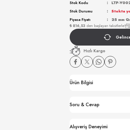
Stok Kodu
LTP-V00
Stok Durumu
Stokta y
Piyasa Fiyatı
25 mm Qu
₺ 816,53
den başlayan taksitlerle!
Gelinc
Hızlı Kargo
Ürün Bilgisi
Soru & Cevap
Alışveriş Deneyimi