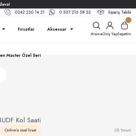
dava!
0242 230 14 21
0 507 216 58 33
Sipariş Takibi
Fırsatlar
Aksesuar
Arama
Giriş Yap
Sepetim
en Master Özel Seri
UDF Kol Saati
Online'a özel fırsat
(0) Yorum