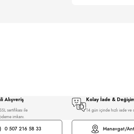
i Alışveriş
Kolay İade & Değişi
SL sertifikası ile
14 gün içinde hızlı iade ve 
 ödeme imkanı.
0 507 216 58 33
Manavgat/Ant