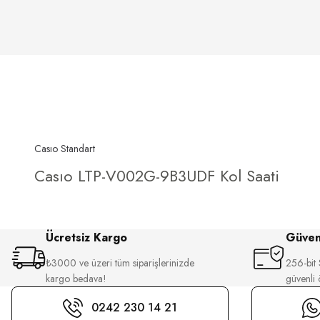
Casıo Standart
Casıo LTP-V002G-9B3UDF Kol Saati
Ücretsiz Kargo
Güvenl
₺3000 ve üzeri tüm siparişlerinizde
256-bit S
kargo bedava!
güvenli
0242 230 14 21