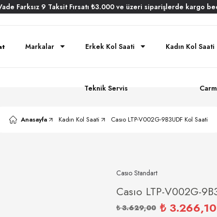
Vade
Farksız
9 Taksit
Fırsatı
₺3.000
ve üzeri siparişlerde
kargo be
Markalar
Erkek Kol Saati
Kadın Kol Saati
Teknik Servis
Carm
Anasayfa
Kadın Kol Saati
Casıo LTP-V002G-9B3UDF Kol Saati
Casıo Standart
Casıo LTP-V002G-9B3
₺ 3.266,10
₺ 3.629,00