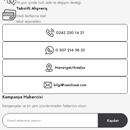
14 gün içinde hızlı iade ve değişim desteği.
Taksitli Alışveriş
GER
DU MANOIR
Kredi kartlarına özel
taksit seçenekleri.
0242 230 14 21
DY WATCH
up
0 507 216 58 33
DY WATCH
LLI
Manavgat/Antalya
bilgi@samilsaat.com
ATİ
Kampanya Habercisi
NCHEN
ATİ
uk
Kampanyalar ve en yeni ürünlerimizden haberiniz olsun
Kaydet