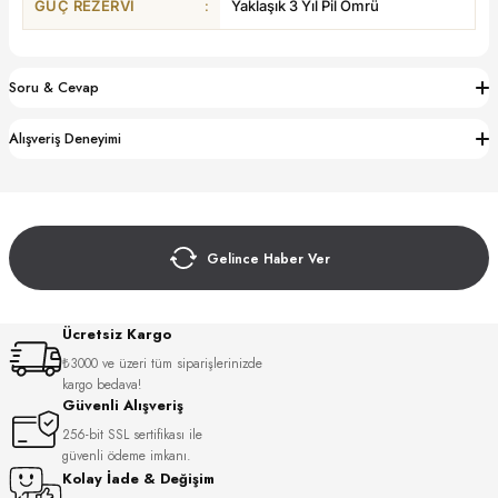
GÜÇ REZERVI
:
Yaklaşık 3 Yıl Pil Ömrü
S
S
INI
W
Soru & Cevap
INI
Alışveriş Deneyimi
Gelince Haber Ver
Ücretsiz Kargo
₺3000 ve üzeri tüm siparişlerinizde
kargo bedava!
Güvenli Alışveriş
L
256-bit SSL sertifikası ile
güvenli ödeme imkanı.
Kolay İade & Değişim
GER