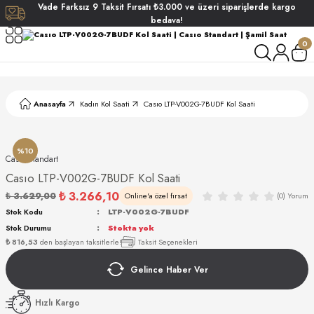
Vade
Farksız
9 Taksit
Fırsatı
₺3.000
ve üzeri siparişlerde
kargo
Geri Dön
Geri Dön
Geri Dön
Geri Dön
bedava!
0
ati
ati
S POLO CLUB
S POLO CLUB
LEKLİK
Anasayfa
Kadın Kol Saati
Casıo LTP-V002G-7BUDF Kol Saati
NDART
%10
Casıo Standart
Casıo LTP-V002G-7BUDF Kol Saati
₺ 3.266,10
₺ 3.629,00
Online'a özel fırsat
(0) Yorum
EIN
Stok Kodu
LTP-V002G-7BUDF
Stok Durumu
Stokta yok
AKI
₺ 816,53
den başlayan taksitlerle!
Taksit Seçenekleri
Gelince Haber Ver
ARD
ARD
STANDART
Hızlı Kargo
ANI
ANI