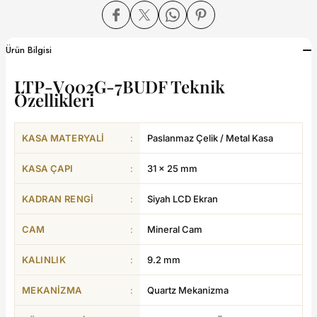
dart
Ürün Bilgisi
LTP-V002G-7BUDF Teknik
Özellikleri
CTION
KASA MATERYALI
:
Paslanmaz Çelik / Metal Kasa
CTION
KASA ÇAPI
:
31 × 25 mm
KADRAN RENGI
:
Siyah LCD Ekran
UB
CAM
:
Mineral Cam
ERNARD
KALINLIK
:
9.2 mm
MEKANIZMA
:
Quartz Mekanizma