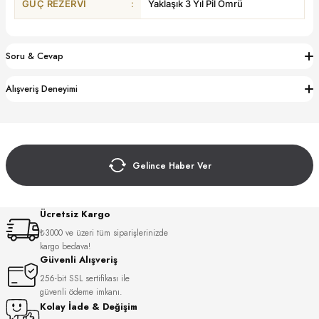
GÜÇ REZERVI
:
Yaklaşık 3 Yıl Pil Ömrü
S
S
INI
W
Soru & Cevap
INI
Alışveriş Deneyimi
Gelince Haber Ver
Ücretsiz Kargo
₺3000 ve üzeri tüm siparişlerinizde
kargo bedava!
Güvenli Alışveriş
L
256-bit SSL sertifikası ile
güvenli ödeme imkanı.
Kolay İade & Değişim
GER