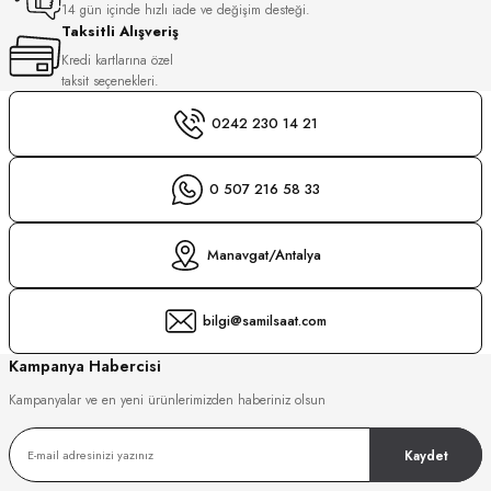
14 gün içinde hızlı iade ve değişim desteği.
Taksitli Alışveriş
GER
DU MANOIR
Kredi kartlarına özel
taksit seçenekleri.
0242 230 14 21
DY WATCH
up
0 507 216 58 33
DY WATCH
LLI
Manavgat/Antalya
bilgi@samilsaat.com
ATİ
Kampanya Habercisi
NCHEN
ATİ
uk
Kampanyalar ve en yeni ürünlerimizden haberiniz olsun
Kaydet