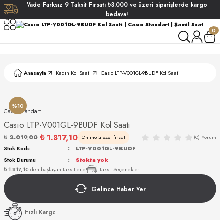
Vade
Farksız
9 Taksit
Fırsatı
₺3.000
ve üzeri siparişlerde
kargo
Geri Dön
Geri Dön
Geri Dön
Geri Dön
bedava!
0
ati
ati
S POLO CLUB
S POLO CLUB
LEKLİK
Anasayfa
Kadın Kol Saati
Casıo LTP-V001GL-9BUDF Kol Saati
NDART
%10
Casıo Standart
Casıo LTP-V001GL-9BUDF Kol Saati
₺ 1.817,10
₺ 2.019,00
Online'a özel fırsat
(0) Yorum
EIN
Stok Kodu
LTP-V001GL-9BUDF
Stok Durumu
Stokta yok
AKI
₺ 1.817,10
den başlayan taksitlerle!
Taksit Seçenekleri
Gelince Haber Ver
ARD
ARD
STANDART
Hızlı Kargo
ANI
ANI