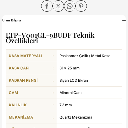
dart
Ürün Bilgisi
LTP-V001GL-9BUDF Teknik
Özellikleri
CTION
KASA MATERYALI
:
Paslanmaz Çelik / Metal Kasa
CTION
KASA ÇAPI
:
31 × 25 mm
KADRAN RENGI
:
Siyah LCD Ekran
UB
CAM
:
Mineral Cam
ERNARD
KALINLIK
:
7.3 mm
MEKANIZMA
:
Quartz Mekanizma