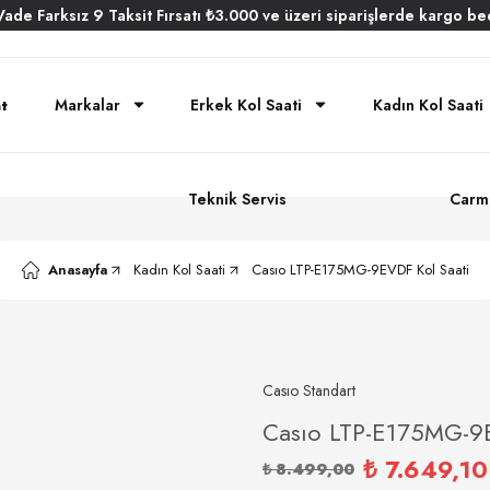
Vade
Farksız
9 Taksit
Fırsatı
₺3.000
ve üzeri siparişlerde
kargo be
Markalar
Erkek Kol Saati
Kadın Kol Saati
Teknik Servis
Carm
Anasayfa
Kadın Kol Saati
Casıo LTP-E175MG-9EVDF Kol Saati
Casıo Standart
Casıo LTP-E175MG-9E
₺ 7.649,10
₺ 8.499,00