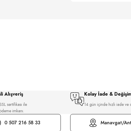
i Alışveriş
Kolay İade & Değişi
SL sertifikası ile
14 gün içinde hızlı iade ve 
 ödeme imkanı.
0 507 216 58 33
Manavgat/Ant