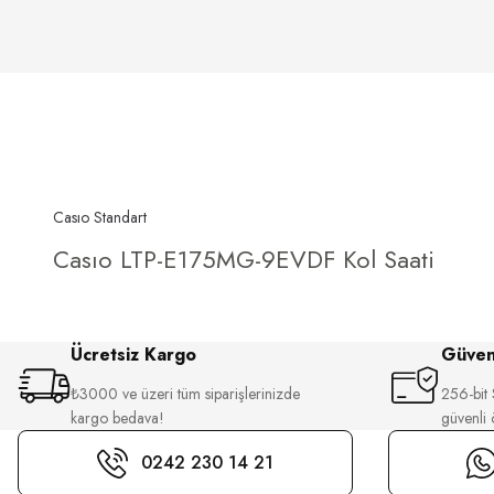
Casıo Standart
Casıo LTP-E175MG-9EVDF Kol Saati
Ücretsiz Kargo
Güvenl
₺3000 ve üzeri tüm siparişlerinizde
256-bit S
kargo bedava!
güvenli
0242 230 14 21