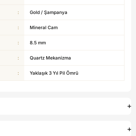
:
Gold / Şampanya
:
Mineral Cam
:
8.5 mm
:
Quartz Mekanizma
:
Yaklaşık 3 Yıl Pil Ömrü