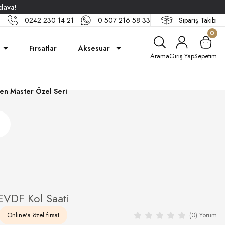
dava!
0242 230 14 21
0 507 216 58 33
Sipariş Takibi
0
Fırsatlar
Aksesuar
Arama
Giriş Yap
Sepetim
en Master Özel Seri
VDF Kol Saati
Online'a özel fırsat
(0) Yorum