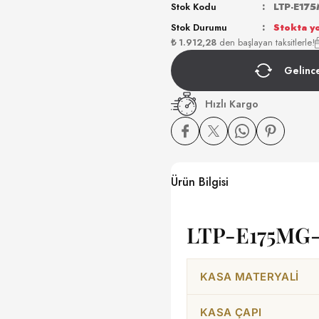
Stok Kodu
LTP-E17
Stok Durumu
Stokta y
₺ 1.912,28
den başlayan taksitlerle!
Gelinc
Hızlı Kargo
Ürün Bilgisi
LTP-E175MG-9
KASA MATERYALI
KASA ÇAPI