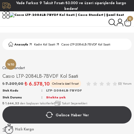
Vade
Farksız
9 Taksit
Fırsatı
₺3.000
ve üzeri siparişlerde
kargo
Geri Dön
Geri Dön
Geri Dön
Geri Dön
bedava!
0
ati
ati
S POLO CLUB
S POLO CLUB
LEKLİK
Anasayfa
Kadın Kol Saati
Casıo LTP-2084LB-7BVDF Kol Saati
NDART
%10
Casıo Standart
Casıo LTP-2084LB-7BVDF Kol Saati
₺ 6.578,10
₺ 7.309,00
Online'a özel fırsat
(0) Yorum
EIN
Stok Kodu
LTP-2084LB-7BVDF
Stok Durumu
Stokta yok
AKI
₺ 1.644,53
den başlayan taksitlerle!
Taksit Seçenekleri
Gelince Haber Ver
ARD
ARD
STANDART
Hızlı Kargo
ANI
ANI