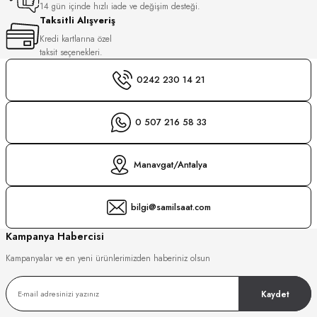
14 gün içinde hızlı iade ve değişim desteği.
Taksitli Alışveriş
GER
DU MANOIR
Kredi kartlarına özel
taksit seçenekleri.
0242 230 14 21
DY WATCH
0 507 216 58 33
DY WATCH
up
Manavgat/Antalya
LLI
bilgi@samilsaat.com
ATİ
Kampanya Habercisi
NCHEN
ATİ
Kampanyalar ve en yeni ürünlerimizden haberiniz olsun
uk
Kaydet