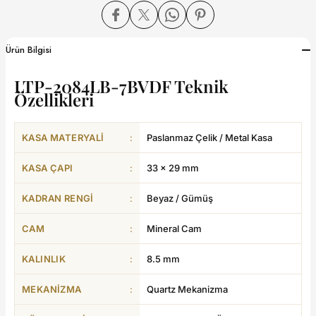
dart
Ürün Bilgisi
LTP-2084LB-7BVDF Teknik
Özellikleri
CTION
KASA MATERYALI
:
Paslanmaz Çelik / Metal Kasa
CTION
KASA ÇAPI
:
33 × 29 mm
KADRAN RENGI
:
Beyaz / Gümüş
UB
CAM
:
Mineral Cam
ERNARD
KALINLIK
:
8.5 mm
MEKANIZMA
:
Quartz Mekanizma