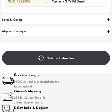
GÜÇ REZERVI
:
Yaklaşık 3 Yıl Pil Ömrü
S
S
INI
W
Soru & Cevap
INI
Alışveriş Deneyimi
Gelince Haber Ver
Ücretsiz Kargo
₺3000 ve üzeri tüm siparişlerinizde
kargo bedava!
Güvenli Alışveriş
L
256-bit SSL sertifikası ile
güvenli ödeme imkanı.
Kolay İade & Değişim
GER